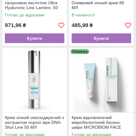
гіалуновою кислотою Ultra
Оливковий нічний крем 80
Hyaluronic Line Lambre, 50
МЛ
мл
Готово до відправки
В наявності
971,96
485,98
₴
₴
Купити
Купити
Новинка
Крем нічний омолоджуючий з
Крем відновлюючий
екстрактом чорної ікри DNA-
мікробіологічний баланс
Shot Line 50 МЛ
шкіри MICROBIOM FACE
CREAM LAMBRE 80 ml
Готово до відправки
Готово до відправки