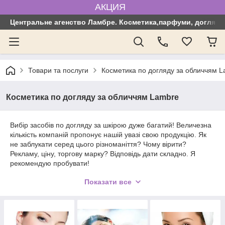
АКЦИЯ
Центральне агенство Ламбре. Косметика,парфуми, догляд з
Товари та послуги
Косметика по догляду за обличчям 
Косметика по догляду за обличчям Lambre
Вибір засобів по догляду за шкірою дуже багатий! Величезна
кількість компаній пропонує нашій увазі свою продукцію. Як
не заблукати серед цього різноманіття? Чому вірити?
Рекламу, ціну, торгову марку? Відповідь дати складно. Я
рекомендую пробувати!
Віддавайте перевагу тим, хто пропонує комплексний догляд.
Показати все
Тим, хто дає возможнсть все випробувати перш, ніж
придбати. Користуйтеся можливістю взяти участь у майстер-
класі.