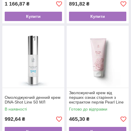
1 166,87
891,82
₴
₴
Купити
Купити
Зволожуючий крем від
Омолоджуючий денний крем
перших ознак старіння з
DNA-Shot Line 50 МЛ
екстрактом перлів Pearl Line
LIGHT 80 ml
В наявності
Готово до відправки
992,64
465,30
₴
₴