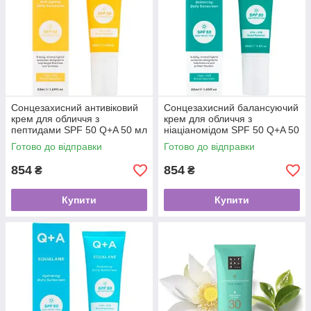
Сонцезахисний антивіковий
Сонцезахисний балансуючий
крем для обличчя з
крем для обличчя з
пептидами SPF 50 Q+A 50 мл
ніаціаномідом SPF 50 Q+A 50
мл
Готово до відправки
Готово до відправки
854
854
₴
₴
Купити
Купити