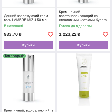
Крем ночной
Денний зволожуючий крем-
восстанавливающий со
гель LAMBRE MIZU 50 мл
стволовыми клетками бурого
риса ZEN Line 50мл
В наявності
Готово до відправки
933,70
1 223,22
₴
₴
Купити
Купити
Топ продажів
Крем нічний, відновлюючий, з