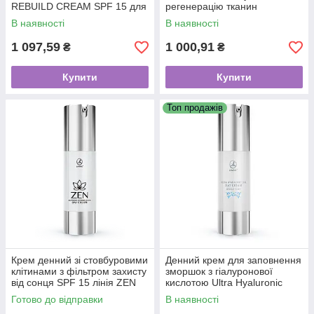
REBUILD CREAM SPF 15 для
регенерацію тканин
шкіри схильної до куперозу
COLOSTRUM PRO FACE
В наявності
В наявності
50 мл
Treatment 50 ml
1 097,59
1 000,91
₴
₴
Купити
Купити
Топ продажів
Крем денний зі стовбуровими
Денний крем для заповнення
клітинами з фільтром захисту
зморшок з гіалуронової
від сонця SPF 15 лінія ZEN
кислотою Ultra Hyaluronic
50 ml
Line 50 МЛ
Готово до відправки
В наявності