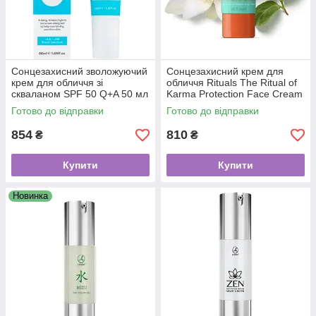
Сонцезахисний зволожуючий
Сонцезахисний крем для
крем для обличчя зі
обличчя Rituals The Ritual of
скваланом SPF 50 Q+A 50 мл
Karma Protection Face Cream
SPF 30, 50 мл
Готово до відправки
Готово до відправки
854
810
₴
₴
Купити
Купити
Новинка