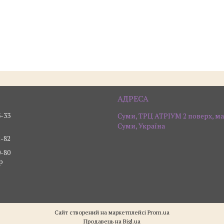
3-33
Суми, ТРЦ АТРІУМ 2 поверх, ма
Суми, Україна
2-82
0-80
р
Сайт створений на маркетплейсі
Prom.ua
Продавець на Bigl.ua