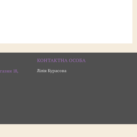
Лілія Курасова
газин 18,