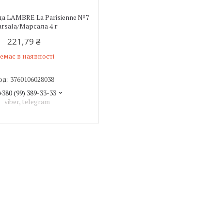
а LAMBRE La Parisienne №7
rsala/Марсала 4 г
221,79 ₴
емає в наявності
3760106028038
+380 (99) 389-33-33
viber, telegram