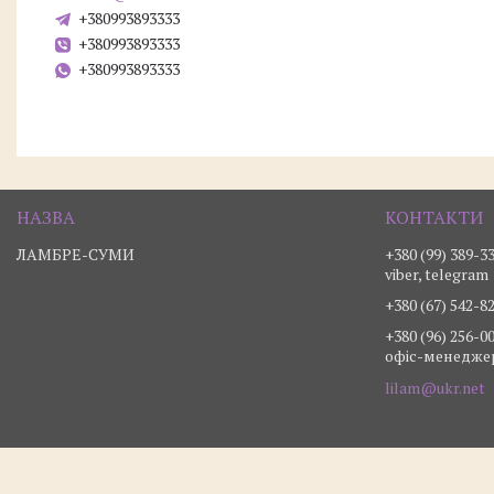
+380993893333
+380993893333
+380993893333
ЛАМБРЕ-СУМИ
+380 (99) 389-3
viber, telegram
+380 (67) 542-8
+380 (96) 256-0
офіс-менедже
lilam@ukr.net