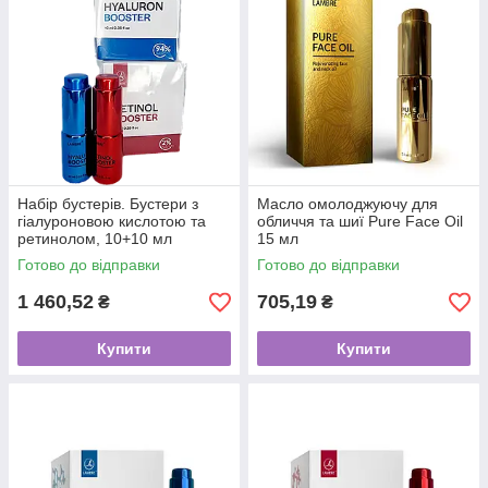
нашем магазине оптом и в розницу. Чтобы оформить заказ,
необходимо позвонить по указанному номеру телефона или
оставить заявку на сайте.
Набір бустерів. Бустери з
Масло омолоджуючу для
гіалуроновою кислотою та
обличчя та шиї Pure Face Oil
ретинолом, 10+10 мл
15 мл
Готово до відправки
Готово до відправки
1 460,52
705,19
₴
₴
Купити
Купити