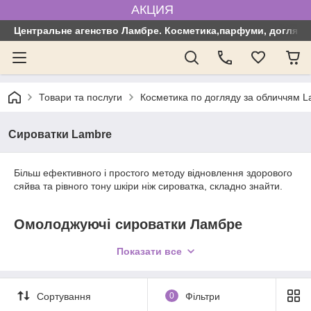
АКЦИЯ
Центральне агенство Ламбре. Косметика,парфуми, догляд з
Товари та послуги
Косметика по догляду за обличчям 
Сироватки Lambre
Більш ефективного і простого методу відновлення здорового
сяйва та рівного тону шкіри ніж сироватка, складно знайти.
Омолоджуючі сироватки Ламбре
Порівняти можна тільки з салонними процедурами, але вони
Показати все
вимагають значних витрат часу і коштів. Омолоджуючі
сироватки виробництва французької компанії Lambre
демонструють чудові результати, знімаючи необхідність
Сортування
0
Фільтри
відвідування косметологічних кабінетів.