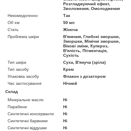
Розгладжуючий ефект,
Зволоження, Омолодження
Некомедогенно
Так
Об`єм
50 мл
Стать
Жіноча
Проблема шкіри
В'янення, Глибокі зморшки,
Зморшки, Мімічні зморшки,
Вікові зміни, Купероз,
В'ялість, Пігментація,
Сухість
Тип шкіри
Суха, В'януча (зріла)
Тип засобу
Крем
Упаковка засобу
Флакон з дозатором
Час застосування
Нічний
Склад
Мінеральне масло
Ні
Парабени
Ні
Синтетичні консерванти
Ні
Синтетичні барвники
Ні
Синтетичні віддушки
Ні