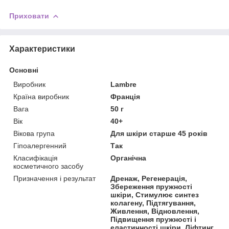
Приховати
Характеристики
Основні
Виробник
Lambre
Країна виробник
Франція
Вага
50 г
Вік
40+
Вікова група
Для шкіри старше 45 років
Гіпоалергенний
Так
Класифікація
Органічна
косметичного засобу
Призначення і результат
Дренаж, Регенерація,
Збереження пружності
шкіри, Стимулює синтез
колагену, Підтягування,
Живлення, Відновлення,
Підвищення пружності і
еластичності шкіри, Ліфтинг,