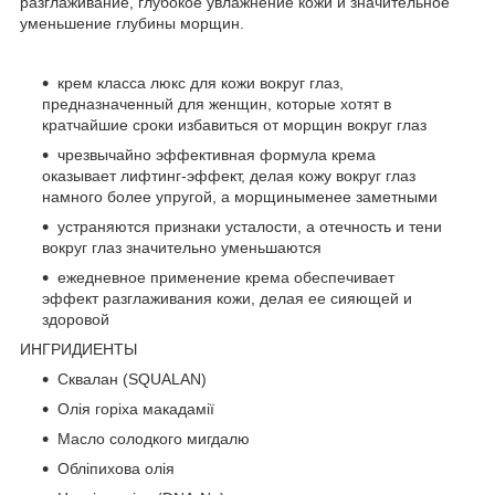
разглаживание, глубокое увлажнение кожи и значительное
уменьшение глубины морщин.
крем класса люкс для кожи вокруг глаз,
предназначенный для женщин, которые хотят в
кратчайшие сроки избавиться от морщин вокруг глаз
чрезвычайно эффективная формула крема
оказывает лифтинг-эффект, делая кожу вокруг глаз
намного более упругой, а морщиныменее заметными
устраняются признаки усталости, а отечность и тени
вокруг глаз значительно уменьшаются
ежедневное применение крема обеспечивает
эффект разглаживания кожи, делая ее сияющей и
здоровой
ИНГРИДИЕНТЫ
Сквалан (SQUALAN)
Олія горіха макадамії
Масло солодкого мигдалю
Обліпихова олія