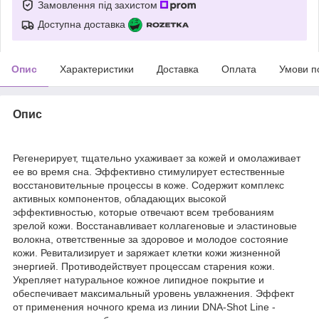
Замовлення під захистом
Доступна доставка
Опис
Характеристики
Доставка
Оплата
Умови п
Опис
Регенерирует, тщательно ухаживает за кожей и омолаживает
ее во время сна. Эффективно стимулирует естественные
восстановительные процессы в коже. Содержит комплекс
активных компонентов, обладающих высокой
эффективностью, которые отвечают всем требованиям
зрелой кожи. Восстанавливает коллагеновые и эластиновые
волокна, ответственные за здоровое и молодое состояние
кожи. Ревитализирует и заряжает клетки кожи жизненной
энергией. Противодействует процессам старения кожи.
Укрепляет натуральное кожное липидное покрытие и
обеспечивает максимальный уровень увлажнения. Эффект
от применения ночного крема из линии DNA-Shot Line -