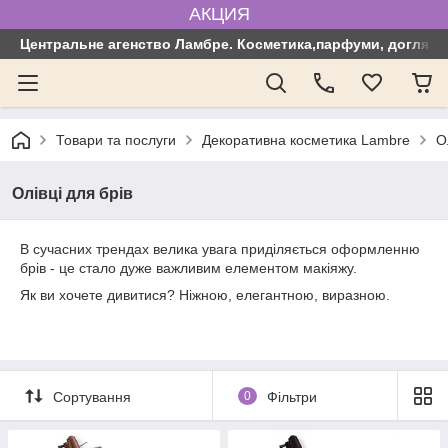
АКЦИЯ
Центральне агенство Ламбре. Косметика,парфуми, догляд з
Товари та послуги
Декоративна косметика Lambre
О
Олівці для брів
В сучасних трендах велика увага приділяється оформленню
брів - це стало дуже важливим елементом макіяжу.
Як ви хочете дивитися? Ніжною, елегантною, виразною.
Сортування
0
Фільтри