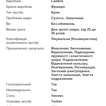
Виробник
Lambre
Країна виробник
Франція
Тип засобу
Крем
Проблема шкіри
Сухість, Запалення
Вік
Без обмежень
Вікова група
Для зрілої шкіри, від 25 до
35 років
Класифікація
Лікувальна (Космецевтика)
косметичного засобу
Призначення і результат
Живлення, Зволоження,
Відновлення, Підвищення
пружності і еластичності
шкіри, Оздоровлення,
Відновлення кольору,
Пом'якшення, Регенерація,
Загоєння ран/тріщинок,
Зняття запалення, Зняття
подразнення
Гіпоалергенний
Так
Некомедогенно
Так
Стать
Унісекс
Упаковка засобу
Тюбик