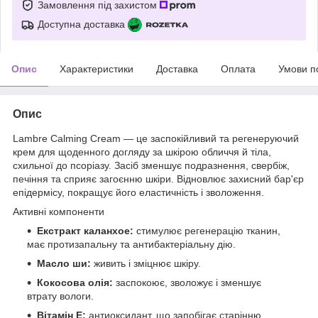
Замовлення під захистом
Доступна доставка
Опис
Характеристики
Доставка
Оплата
Умови п
Опис
Lambre Calming Cream — це заспокійливий та регенеруючий
крем для щоденного догляду за шкірою обличчя й тіла,
схильної до псоріазу. Засіб зменшує подразнення, свербіж,
печіння та сприяє загоєнню шкіри. Відновлює захисний бар'єр
епідермісу, покращує його еластичність і зволоження.
Активні компоненти
Екстракт каланхое:
стимулює регенерацію тканин,
має протизапальну та антибактеріальну дію.
Масло ши:
живить і зміцнює шкіру.
Кокосова олія:
заспокоює, зволожує і зменшує
втрату вологи.
Вітамін E:
антиоксидант, що запобігає старінню