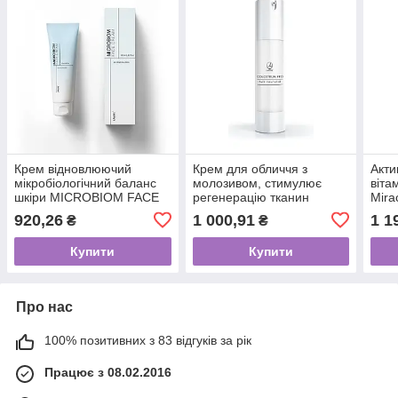
Крем відновлюючий
Крем для обличчя з
Акти
мікробіологічний баланс
молозивом, стимулює
віта
шкіри MICROBIOM FACE
регенерацію тканин
Mira
CREAM LAMBRE 80 ml
COLOSTRUM PRO FACE
920,26
1 000,91
1 1
₴
₴
Treatment 50 ml
Купити
Купити
Про нас
100% позитивних з 83 відгуків за рік
Працює з 08.02.2016