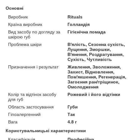
Основні
Виробник
Rituals
Країна виробник
Голландія
Вид засобу по догляду за
Гігієнічна помада
шкірою губ
Проблема шкіри
В'ялість, Сезонна сухість,
Лущення, Зморшки,
В'янення, Роздратування,
Сухість, Чутливість
Призначення і результат
Живлення, Зволоження,
Захист, Відновлення,
Пом'якшення, Регенерація,
Загоєння ран/тріщинок,
Омолодження
Колір та відтінок засобу
Рожевий і його відтінки
для губ
Область застосування
Губи
Гіпоалергенний
Так
Вага
4.8 г
Користувальницькі характеристики
Класифікація
Професійна