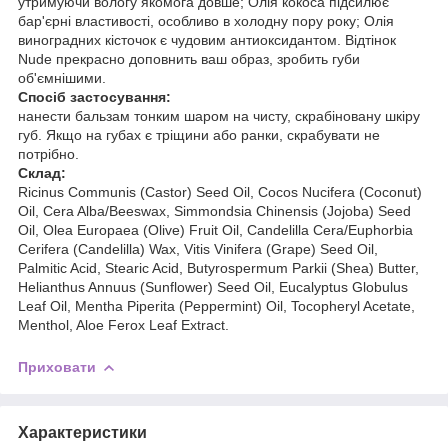
утримуючи вологу якомога довше; Олія кокоса підсилює
бар'єрні властивості, особливо в холодну пору року; Олія
виноградних кісточок є чудовим антиоксидантом. Відтінок
Nude прекрасно доповнить ваш образ, зробить губи
об'ємнішими.
Спосіб застосування:
нанести бальзам тонким шаром на чисту, скрабіновану шкіру
губ. Якщо на губах є тріщини або ранки, скрабувати не
потрібно.
Склад:
Ricinus Communis (Castor) Seed Oil, Cocos Nucifera (Coconut)
Oil, Cera Alba/Beeswax, Simmondsia Chinensis (Jojoba) Seed
Oil, Olea Europaea (Olive) Fruit Oil, Candelilla Cera/Euphorbia
Cerifera (Candelilla) Wax, Vitis Vinifera (Grape) Seed Oil,
Palmitic Acid, Stearic Acid, Butyrospermum Parkii (Shea) Butter,
Helianthus Annuus (Sunflower) Seed Oil, Eucalyptus Globulus
Leaf Oil, Mentha Piperita (Peppermint) Oil, Tocopheryl Acetate,
Menthol, Aloe Ferox Leaf Extract.
Приховати
Характеристики