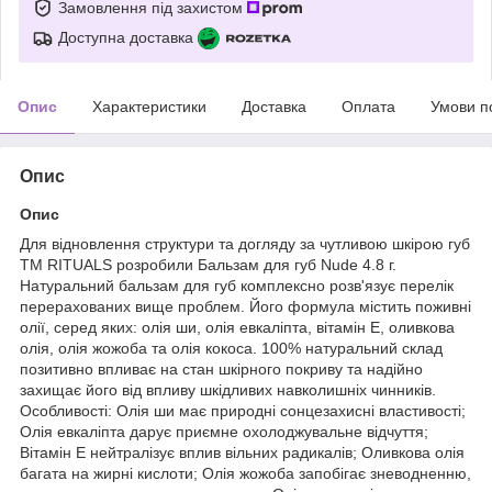
Замовлення під захистом
Доступна доставка
Опис
Характеристики
Доставка
Оплата
Умови п
Опис
Опис
Для відновлення структури та догляду за чутливою шкірою губ
ТМ RITUALS розробили Бальзам для губ Nude 4.8 г.
Натуральний бальзам для губ комплексно розв'язує перелік
перерахованих вище проблем. Його формула містить поживні
олії, серед яких: олія ши, олія евкаліпта, вітамін Е, оливкова
олія, олія жожоба та олія кокоса. 100% натуральний склад
позитивно впливає на стан шкірного покриву та надійно
захищає його від впливу шкідливих навколишніх чинників.
Особливості: Олія ши має природні сонцезахисні властивості;
Олія евкаліпта дарує приємне охолоджувальне відчуття;
Вітамін Е нейтралізує вплив вільних радикалів; Оливкова олія
багата на жирні кислоти; Олія жожоба запобігає зневодненню,