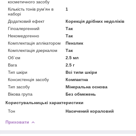
косметичного засобу
Кількість тонів рум'ян в
1
наборі
Додатковий ефект
Корекція дрібних недоліків
Гіпоалергенний
Так
Некомедогенно
Так
Комплектація аплікатором
Пензлик
Комплектація дзеркалом
Так
Об`єм
2.5 мл
Вага
2.5 г
Тип шкіри
Всі типи шкіри
Консистенція засобу
Компактна
Тип засобу
Мінеральна основа
Вікова група
Без обмежень
Користувальницькі характеристики
Тон
Насичений кораловий
Приховати