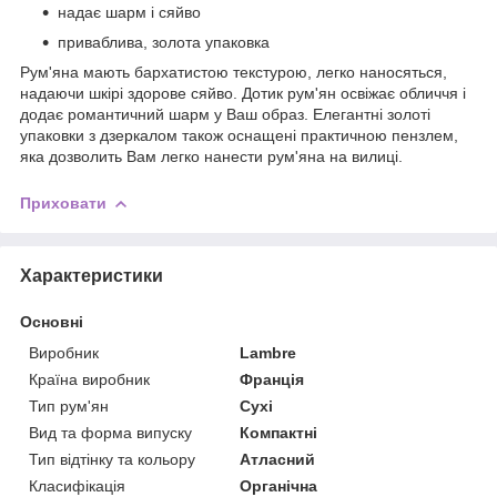
надає шарм і сяйво
приваблива, золота упаковка
Рум'яна мають бархатистою текстурою, легко наносяться,
надаючи шкірі здорове сяйво. Дотик рум'ян освіжає обличчя і
додає романтичний шарм у Ваш образ. Елегантні золоті
упаковки з дзеркалом також оснащені практичною пензлем,
яка дозволить Вам легко нанести рум'яна на вилиці.
Приховати
Характеристики
Основні
Виробник
Lambre
Країна виробник
Франція
Тип рум'ян
Сухі
Вид та форма випуску
Компактні
Тип відтінку та кольору
Атласний
Класифікація
Органічна