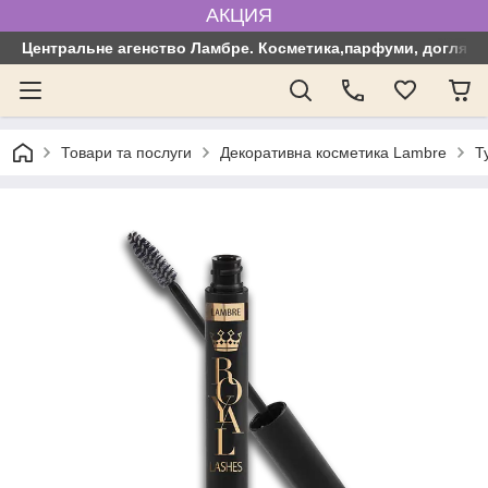
АКЦИЯ
Центральне агенство Ламбре. Косметика,парфуми, догляд з
Товари та послуги
Декоративна косметика Lambre
Т