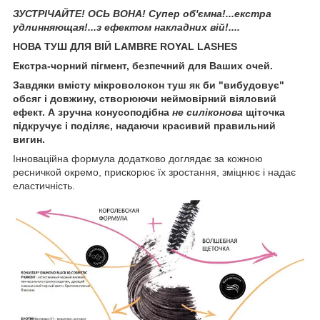
ЗУСТРІЧАЙТЕ! ОСЬ ВОНА! Супер об'ємна!...екстра
удлинняющая!...з ефектом накладних вій!....
НОВА ТУШ ДЛЯ ВІЙ LAMBRE ROYAL LASHES
Екстра-чорний пігмент, безпечний для Ваших очей.
Завдяки вмісту мікроволокон туш як би "вибудовує"
обсяг і довжину, створюючи неймовірний віяловий
ефект. А зручна конусоподібна
не силіконова
щіточка
підкручує і поділяє, надаючи красивий правильний
вигин.
Інноваційна формула додатково доглядає за кожною
ресничкой окремо, прискорює їх зростання, зміцнює і надає
еластичність.