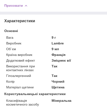
Приховати
Характеристики
Основні
Вага
9 г
Виробник
Lambre
Об`єм
9 мл
Країна виробник
Франція
Додатковий ефект
Зміцнює вії
Використання при
Так
контактних лінзах
Гіпоалергенний
Так
Колір
Чорний
Матеріал щетини
Щетина
Користувальницькі характеристики
Класифікація
Мінеральна
косметичного засобу