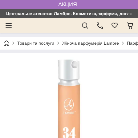
АКЦИЯ
Центральне агенство Ламбре. Косметика,парфуми, догляд з
Товари та послуги
Жіноча парфумерія Lambre
Парф