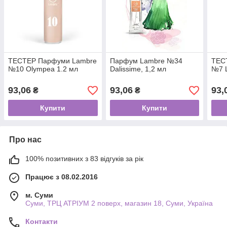
ТЕСТЕР Парфуми Lаmbre
Парфум Lambre №34
ТЕС
№10 Olympea 1.2 мл
Dalissime, 1,2 мл
№7 L
93,06
93,06
93,
₴
₴
Купити
Купити
Про нас
100% позитивних з 83 відгуків за рік
Працює з 08.02.2016
м. Суми
Суми, ТРЦ АТРІУМ 2 поверх, магазин 18, Суми, Україна
Контакти