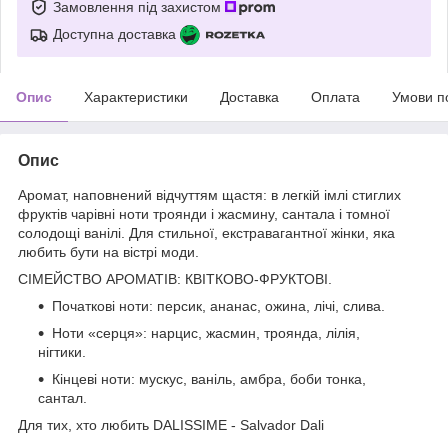
Замовлення під захистом
Доступна доставка
Опис
Характеристики
Доставка
Оплата
Умови п
Опис
Аромат, наповнений відчуттям щастя: в легкій імлі стиглих
фруктів чарівні ноти троянди і жасмину, сантала і томної
солодощі ванілі. Для стильної, екстравагантної жінки, яка
любить бути на вістрі моди.
СІМЕЙСТВО АРОМАТІВ: КВІТКОВО-ФРУКТОВІ.
Початкові ноти: персик, ананас, ожина, лічі, слива.
Ноти «серця»: нарцис, жасмин, троянда, лілія,
нігтики.
Кінцеві ноти: мускус, ваніль, амбра, боби тонка,
сантал.
Для тих, хто любить DALISSIME - Salvador Dali