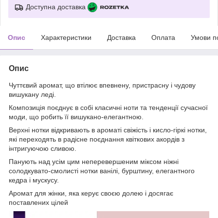
Доступна доставка
Опис
Характеристики
Доставка
Оплата
Умови п
Опис
Чуттєвий аромат, що втілює впевнену, пристрасну і чудову
вишукану леді.
Композиція поєднує в собі класичні ноти та тенденції сучасної
моди, що робить її вишукано-елегантною.
Верхні нотки відкривають в ароматі свіжість і кисло-гіркі нотки,
які переходять в радісне поєднання квіткових акордів з
інтригуючою сливою.
Панують над усім цим неперевершеним міксом ніжні
солодкувато-смолисті нотки ванілі, бурштину, елегантного
кедра і мускусу.
Аромат для жінки, яка керує своєю долею і досягає
поставлених цілей