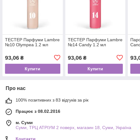
ТЕСТЕР Парфуми Lаmbre
ТЕСТЕР Парфуми Lаmbre
Пар
№10 Olympea 1.2 мл
№14 Candy 1.2 мл
Сand
93,06
93,06
93,
₴
₴
Купити
Купити
Про нас
100% позитивних з 83 відгуків за рік
Працює з 08.02.2016
м. Суми
Суми, ТРЦ АТРІУМ 2 поверх, магазин 18, Суми, Україна
Контакти