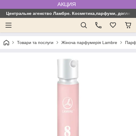
АКЦИЯ
Центральне агенство Ламбре. Косметика,парфуми, догляд з
Товари та послуги
Жіноча парфумерія Lambre
Парф