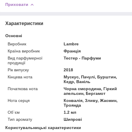
Приховати
Характеристики
Основні
Виробник
Lambre
Країна виробник
Франція
Вид парфумерної
Тестер - Парфуми
продукції
Рік випуску
2018
Кінцева нота
Мускус, Пачулі, Бурштин,
Кедр, Ваніль
Початкова нота
Чорна смородина, Гіркий
апельсин, Бергамот
Нота серця
Конвалія, Зливу, Жасмин,
Троянда
Об`єм
1.2 мл
Тип аромату
Шипрові
Користувальницькі характеристики