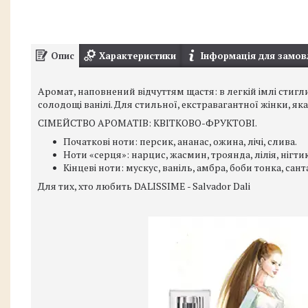
Опис
Характеристики
Інформація для замов
Аромат, наповнений відчуттям щастя: в легкій імлі стигли
солодощі ванілі. Для стильної, екстравагантної жінки, яка
СІМЕЙСТВО АРОМАТІВ: КВІТКОВО-ФРУКТОВІ.
Початкові ноти: персик, ананас, ожина, лічі, слива.
Ноти «серця»: нарцис, жасмин, троянда, лілія, нігти
Кінцеві ноти: мускус, ваніль, амбра, боби тонка, сант
Для тих, хто любить DALISSIME - Salvador Dali