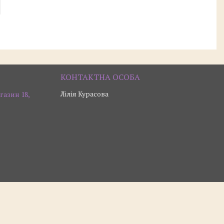
Лілія Курасова
газин 18,