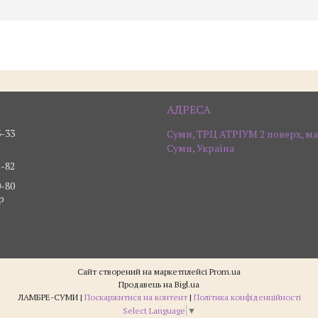
3-33
Суми, ТРЦ АТРІУМ 2 поверх, ма
Суми, Україна
2-82
0-80
р
Сайт створений на маркетплейсі
Prom.ua
Продавець на Bigl.ua
ЛАМБРЕ-СУМИ |
Поскаржитися на контент
|
Політика конфіденційності
Select Language
▼