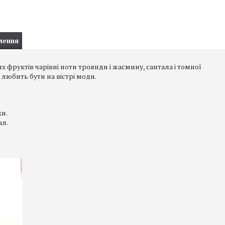
лення
х фруктів чарівні ноти троянди і жасмину, сантала і томної
 любить бути на вістрі моди.
ки.
ал.