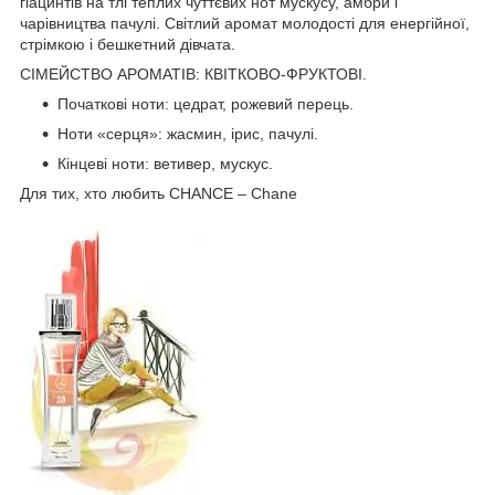
гіацинтів на тлі теплих чуттєвих нот мускусу, амбри і
чарівництва пачулі. Світлий аромат молодості для енергійної,
стрімкою і бешкетний дівчата.
СІМЕЙСТВО АРОМАТІВ: КВІТКОВО-ФРУКТОВІ.
Початкові ноти: цедрат, рожевий перець.
Ноти «серця»: жасмин, ірис, пачулі.
Кінцеві ноти: ветивер, мускус.
Для тих, хто любить CHANCE – Chane