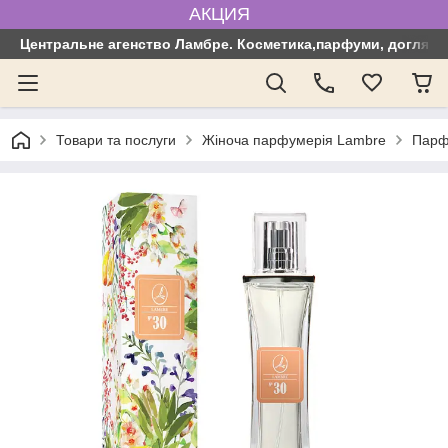
АКЦИЯ
Центральне агенство Ламбре. Косметика,парфуми, догляд з
Товари та послуги
Жіноча парфумерія Lambre
Парф