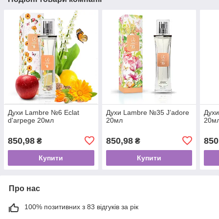
Духи Lambre №6 Eclat
Духи Lambre №35 J’adore
Дух
d'arpege 20мл
20мл
20м
850,98
850,98
850
₴
₴
Купити
Купити
Про нас
100% позитивних з 83 відгуків за рік