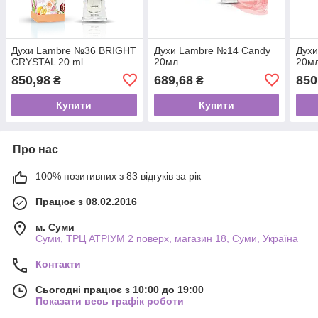
Духи Lаmbre №36 BRIGHT
Духи Lаmbre №14 Candy
Дух
CRYSTAL 20 ml
20мл
20м
850,98
689,68
850
₴
₴
Купити
Купити
Про нас
100% позитивних з 83 відгуків за рік
Працює з 08.02.2016
м. Суми
Суми, ТРЦ АТРІУМ 2 поверх, магазин 18, Суми, Україна
Контакти
Сьогодні працює з 10:00 до 19:00
Показати весь графік роботи