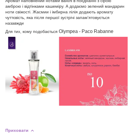
Аромат наповнений нотами ванілі в поєднанні з сірою
амброю і відтінками кашеміру. А додаємо зелений мандарин
ноти свіжості. Жасмии і імбирна лілія додають аромату
чуттєвість, яка після першої зустрічі запам'ятовується
назавжди
Olympea - Paco Raba
n
ne
Для тих, кому подобається
Приховати