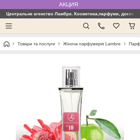
АКЦИЯ
Центральне агенство Ламбре. Косметика,парфуми, догляд з
Товари та послуги
Жіноча парфумерія Lambre
Парф