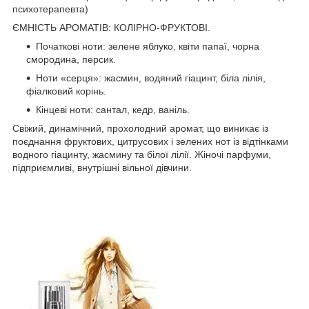
психотерапевта)
ЄМНІСТЬ АРОМАТІВ: КОЛІРНО-ФРУКТОВІ.
Початкові ноти: зелене яблуко, квіти папаї, чорна
смородина, персик.
Ноти «серця»: жасмин, водяний гіацинт, біла лілія,
фіалковий корінь.
Кінцеві ноти: сантал, кедр, ваніль.
Свіжий, динамічний, прохолодний аромат, що виникає із
поєднання фруктових, цитрусових і зелених нот із відтінками
водного гіацинту, жасмину та білої лілії. Жіночі парфуми,
підприємливі, внутрішні вільної дівчини.