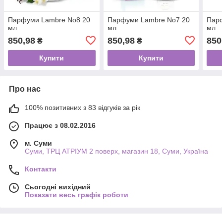
Парфуми Lambre No8 20
Парфуми Lambre No7 20
Пар
мл
мл
мл
850,98
850,98
850
₴
₴
Купити
Купити
Про нас
100% позитивних з 83 відгуків за рік
Працює з 08.02.2016
м. Суми
Суми, ТРЦ АТРІУМ 2 поверх, магазин 18, Суми, Україна
Контакти
Сьогодні вихідний
Показати весь графік роботи