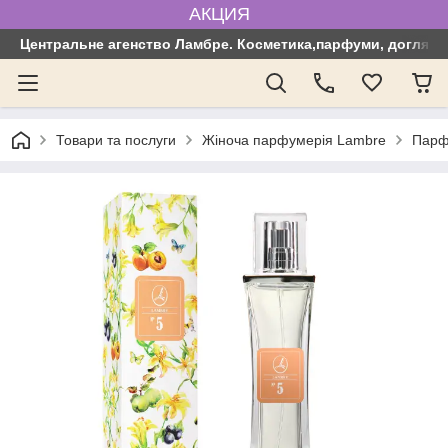
АКЦИЯ
Центральне агенство Ламбре. Косметика,парфуми, догляд з
Товари та послуги
Жіноча парфумерія Lambre
Парф