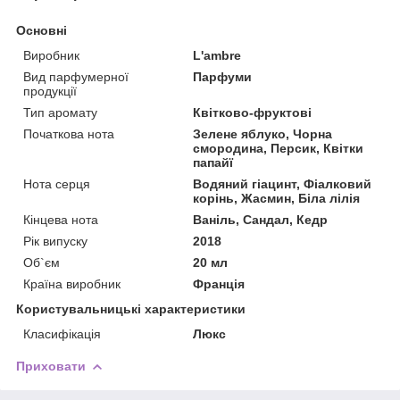
Основні
Виробник
L'ambre
Вид парфумерної
Парфуми
продукції
Тип аромату
Квітково-фруктові
Початкова нота
Зелене яблуко, Чорна
смородина, Персик, Квітки
папайї
Нота серця
Водяний гіацинт, Фіалковий
корінь, Жасмин, Біла лілія
Кінцева нота
Ваніль, Сандал, Кедр
Рік випуску
2018
Об`єм
20 мл
Країна виробник
Франція
Користувальницькі характеристики
Класифікація
Люкс
Приховати