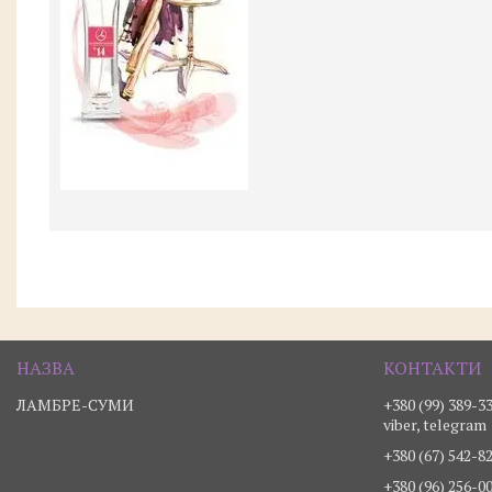
ЛАМБРЕ-СУМИ
+380 (99) 389-3
viber, telegram
+380 (67) 542-8
+380 (96) 256-0