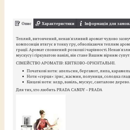
Опис
Характеристики
Інформація для замов
Теплий, витончений, ненав'язливий аромат чудово зазвучить
композиція втягує в тонку гру, обволікаючи теплим аромат
грації. Аромат сповнений розкоші і чарівності. Ненав'яз
мускусу і гіркуватою ванілі, він стане Вашим вірним супу
СІМЕЙСТВО АРОМАТІВ: КВІТКОВО-ОРІЄНТАЛЬНІ.
Початкові ноти: апельсин, бергамот, липа, карамель
Ноти «серця»: ірис, жасмин, полуниця, солодка глад
Кінцеві ноти: кедр, ваніль, мускус, санталове дерево.
Для тих, хто любить PRADA CANDY – PRADA