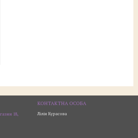
Лілія Курасова
газин 18,