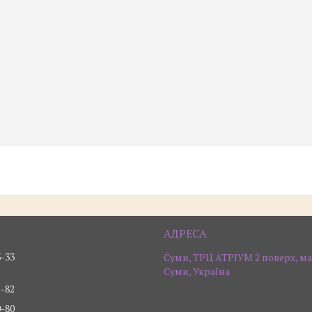
3-33
Суми, ТРЦ АТРІУМ 2 поверх, ма
Суми, Україна
2-82
0-80