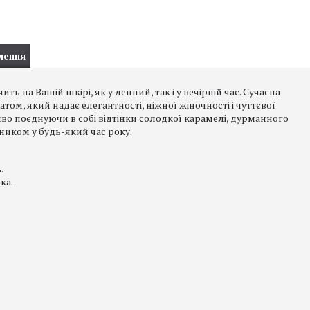
лення
 на Вашій шкірі, як у денний, так і у вечірній час. Сучасна
ом, який надає елегантності, ніжної жіночності і чуттєвої
ливо поєднуючи в собі відтінки солодкої карамелі, дурманного
тником у будь-який час року.
.
ка.