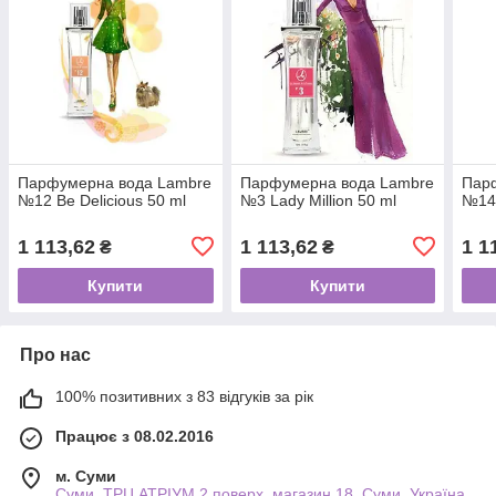
Парфумерна вода Lаmbre
Парфумерна вода Lаmbre
Пар
№12 Be Delicious 50 ml
№3 Lady Million 50 ml
№14
1 113,62
1 113,62
1 1
₴
₴
Купити
Купити
Про нас
100% позитивних з 83 відгуків за рік
Працює з 08.02.2016
м. Суми
Суми, ТРЦ АТРІУМ 2 поверх, магазин 18, Суми, Україна