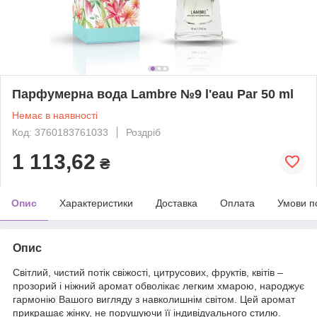
Парфумерна вода Lаmbre №9 l'eau Par 50 ml
Немає в наявності
Код: 3760183761033
Роздріб
1 113,62
₴
Опис
Характеристики
Доставка
Оплата
Умови п
Опис
Світлий, чистий потік свіжості, цитрусових, фруктів, квітів –
прозорий і ніжний аромат обволікає легким хмарою, народжує
гармонію Вашого вигляду з навколишнім світом. Цей аромат
прикрашає жінку, не порушуючи її індивідуального стилю.