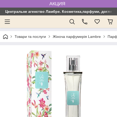
АКЦИЯ
Центральне агенство Ламбре. Косметика,парфуми, догляд з
Товари та послуги
Жіноча парфумерія Lambre
Парф