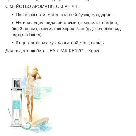
СІМЕЙСТВО АРОМАТІВ: ОКЕАНІЧНІ.
Початкові ноти: м'ята, зелений бузок, мандарин.
Ноти «серця»: водяний жасмин, амариліс, німфея,
білий персик, оксамитові Зерна Раю (рідкісна різновид
перцю з Гвінеї).
Кінцеві ноти: мускус, блакитний кедр, ваніль.
Для тих, хто любить L'EAU PAR KENZO – Kenzo