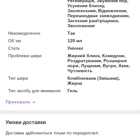
Регенерація, Звуження пор,
Усунення блиску,
Заспокоєння, Відновлення,
Перешкоджає зневодненню,
Загоєння ран/тріщинок,
Зволоження
Некомедогенно
Так
Об`єм
120 мл
Стать
Унісекс
Проблема шкіри
Жирний блиск, Комедони,
Роздратування, Розширені
пори, Лущення, Вугри, Акне,
Чутливість
Тип шкіри
Комбінована (Змішана),
Жирна
Тип засобу для вмивання
Гель
Приховати
Умови доставки
Доставка здійснюється тільки по передоплаті.