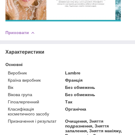
Приховати
Характеристики
Основні
Виробник
Lambre
Країна виробник
Франція
Вік
Без обмежень
Вікова група
Без обмежень
Гіпоалергенний
Так
Класифікація
Органічна
косметичного засобу
Призначення і результат
Очищення, Зняття
подразнення, Зняття
запалення, Зняття макіяжу,