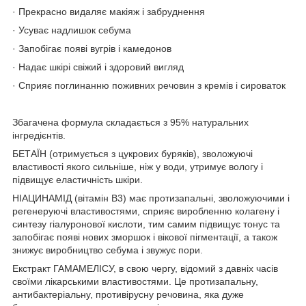
· Прекрасно видаляє макіяж і забруднення
· Усуває надлишок себума
· Запобігає появі вугрів і камедонов
· Надає шкірі свіжий і здоровий вигляд
· Сприяє поглинанню поживних речовин з кремів і сироваток
Збагачена формула складається з 95% натуральних
інгредієнтів.
БЕТАЇН (отримується з цукрових буряків), зволожуючі
властивості якого сильніше, ніж у води, утримує вологу і
підвищує еластичність шкіри.
НІАЦИНАМІД (вітамін В3) має протизапальні, зволожуючими і
регенеруючі властивостями, сприяє виробленню колагену і
синтезу гіалуронової кислоти, тим самим підвищує тонус та
запобігає появі нових зморшок і вікової пігментації, а також
знижує виробництво себума і звужує пори.
Екстракт ГАМАМЕЛІСУ, в свою чергу, відомий з давніх часів
своїми лікарськими властивостями. Це протизапальну,
антибактеріальну, противірусну речовина, яка дуже