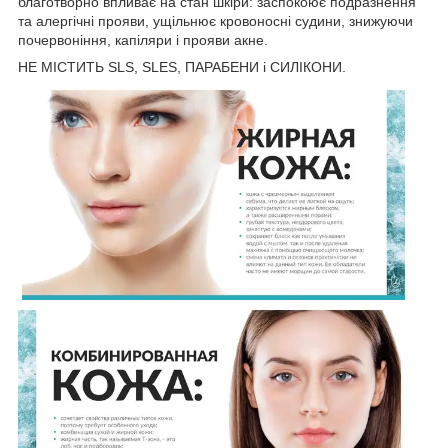
благотворно впливає на стан шкіри: заспокоює подразнення
та алергічні прояви, ущільнює кровоносні судини, знижуючи
почервоніння, капіляри і прояви акне.
НЕ МІСТИТЬ SLS, SLES, ПАРАБЕНИ і СИЛІКОНИ.