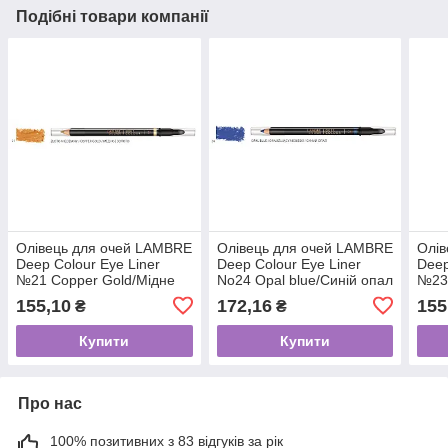
Подібні товари компанії
Олівець для очей LAMBRE
Олівець для очей LAMBRE
Олів
Deep Colour Eye Liner
Deep Colour Eye Liner
Deep
№21 Copper Gold/Мідне
No24 Opal blue/Синій опал
№23 
золото
зеле
155,10
172,16
155
₴
₴
Купити
Купити
Про нас
100% позитивних з 83 відгуків за рік