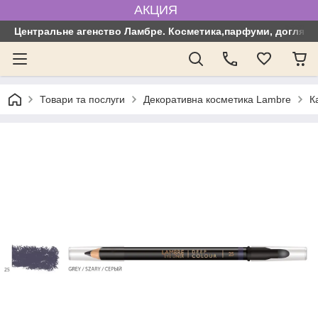
АКЦИЯ
Центральне агенство Ламбре. Косметика,парфуми, догляд з
Товари та послуги
Декоративна косметика Lambre
К