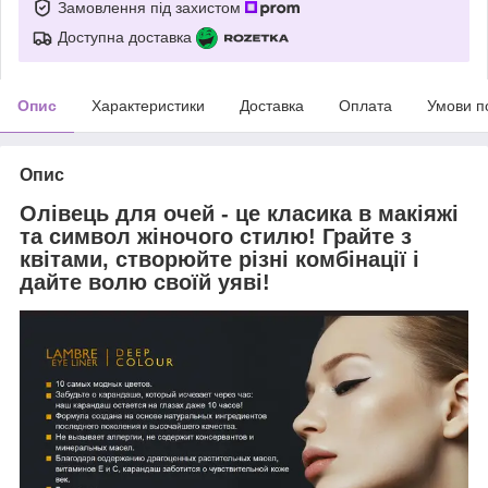
Замовлення під захистом
Доступна доставка
Опис
Характеристики
Доставка
Оплата
Умови п
Опис
Олівець для очей - це класика в макіяжі
та символ жіночого стилю! Грайте з
квітами, створюйте різні комбінації і
дайте волю своїй уяві!