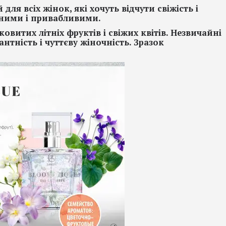
для всіх жінок, які хочуть відчути свіжість і
івними і привабливими.
овитих літніх фруктів і свіжих квітів. Незвичайні
нтність і чуттєву жіночність. Зразок