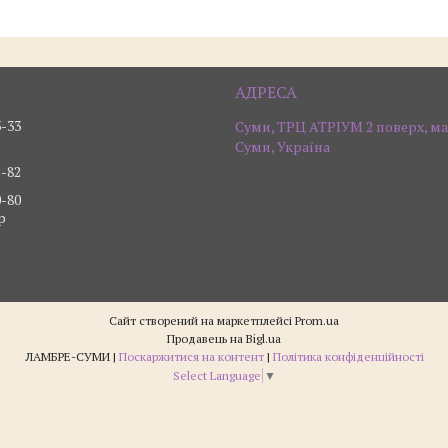
3-33
Суми, ТРЦ АТРІУМ 2 поверх, ма
Суми, Україна
2-82
0-80
р
Сайт створений на маркетплейсі
Prom.ua
Продавець на Bigl.ua
ЛАМБРЕ-СУМИ |
Поскаржитися на контент
|
Політика конфіденційності
Select Language
▼