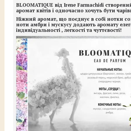
BLOOMATIQUE
від
Irene Farmachidi
створений 
аромат квітів і одночасно хочуть бути чар
Ніжний аромат, що поєднує в собі нотки сок
ноти амбри і мускусу додають аромату елега
індивідуальності , легкості та чуттєвості!