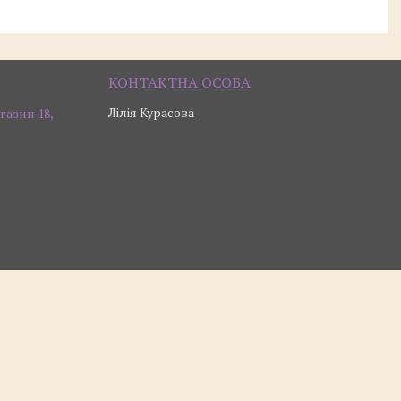
Лілія Курасова
газин 18,