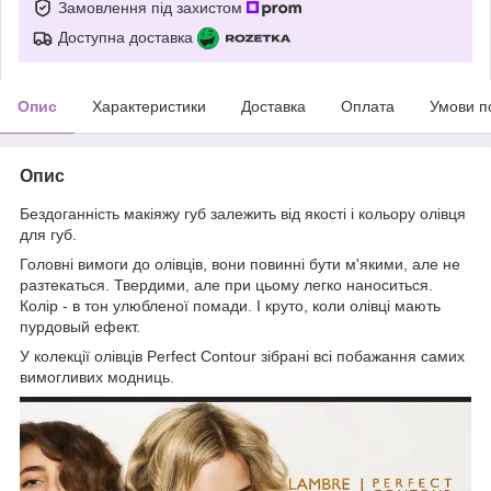
Замовлення під захистом
Доступна доставка
Опис
Характеристики
Доставка
Оплата
Умови п
Опис
Бездоганність макіяжу губ залежить від якості і кольору олівця
для губ.
Головні вимоги до олівців, вони повинні бути м'якими, але не
разтекаться. Твердими, але при цьому легко наноситься.
Колір - в тон улюбленої помади. І круто, коли олівці мають
пурдовый ефект.
У колекції олівців Perfect Contour зібрані всі побажання самих
вимогливих модниць.