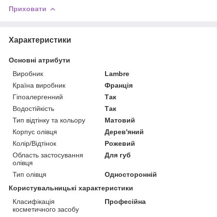
Приховати
Характеристики
Основні атрибути
Виробник
Lambre
Країна виробник
Франція
Гіпоалергенний
Так
Водостійкість
Так
Тип відтінку та кольору
Матовий
Корпус олівця
Дерев'яний
Колір/Відтінок
Рожевий
Область застосування
Для губ
олівця
Тип олівця
Односторонній
Користувальницькі характеристики
Класифікація
Професійна
косметичного засобу