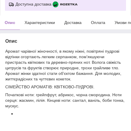
Доступна доставка
Опис
Характеристики
Доставка
Оплата
Умови п
Опис
Аромат чарівної жіночності, в якому ніжні, повітряні пудрові
відтінки огортають легким серпанком, пом'якшуючи
пристрасть квіткових та деревно-пряних нот. Волога свіжість
цитрусів та фруктів створює природне, трохи грайливе тло.
Аромат жінки здатної стати об'єктом бажання. Для молодих,
життєрадісних та чуттєвих кокеток.
СІМЕЙСТВО АРОМАТІВ: КВІТКОВО-ПУДРОВІ.
Початкові ноти: грейпфрут, абрикос, чорна смородина. Ноти
серця: жасмин, лілія. Кінцеві ноти: сантал, ваніль, боби тонка,
мускус.