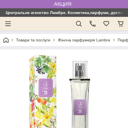
АКЦИЯ
Центральне агенство Ламбре. Косметика,парфуми, догляд з
Товари та послуги
Жіноча парфумерія Lambre
Парф