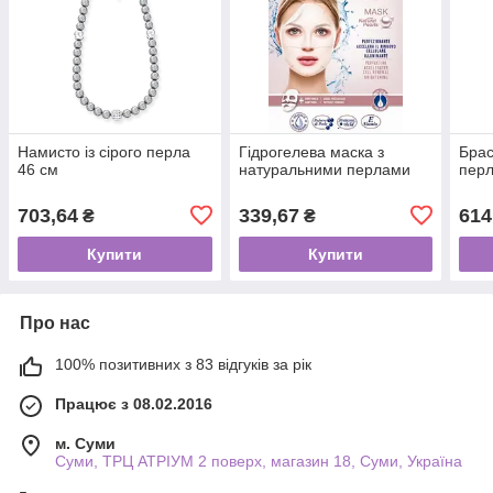
Намисто із сірого перла
Гідрогелева маска з
Брас
46 см
натуральними перлами
перл
703,64
339,67
614
₴
₴
Купити
Купити
Про нас
100% позитивних з 83 відгуків за рік
Працює з 08.02.2016
м. Суми
Суми, ТРЦ АТРІУМ 2 поверх, магазин 18, Суми, Україна