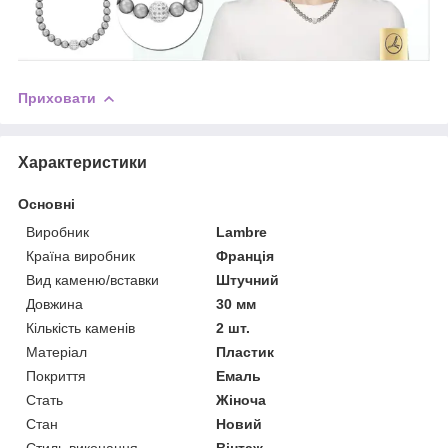
Приховати
Характеристики
Основні
Виробник
Lambre
Країна виробник
Франція
Вид каменю/вставки
Штучний
Довжина
30 мм
Кількість каменів
2 шт.
Матеріал
Пластик
Покриття
Емаль
Стать
Жіноча
Стан
Новий
Стиль виконання
Вінтаж