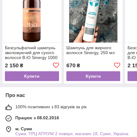
Безсульфатний шампунь
Шампунь для жирного
Без
зволожуючий для сухого
волосся Sinergy, 250 мл
для 
волосся B.iO Sinergy 1000
B.iO
мл
2 150
670
2 1
₴
₴
Купити
Купити
Про нас
100% позитивних з 83 відгуків за рік
Працює з 08.02.2016
м. Суми
Суми, ТРЦ АТРІУМ 2 поверх, магазин 18, Суми, Україна