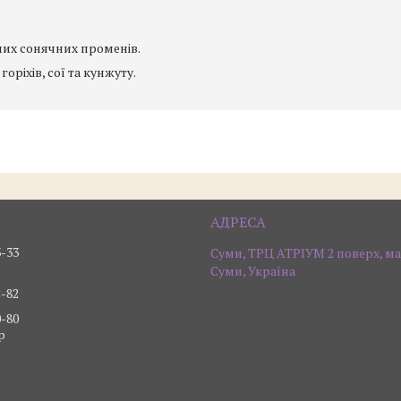
ямих сонячних променів.
оріхів, сої та кунжуту.
3-33
Суми, ТРЦ АТРІУМ 2 поверх, ма
Суми, Україна
2-82
0-80
р