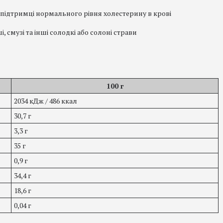
ідтримці нормального рівня холестерину в крові
, смузі та інші солодкі або солоні страви
100 г
2034 кДж / 486 ккал
30,7 г
3,3 г
35 г
0,9 г
34,4 г
18,6 г
0,04 г