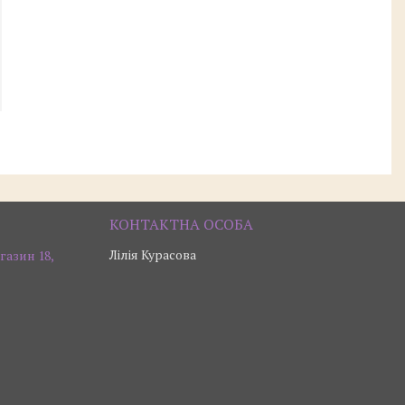
Лілія Курасова
газин 18,