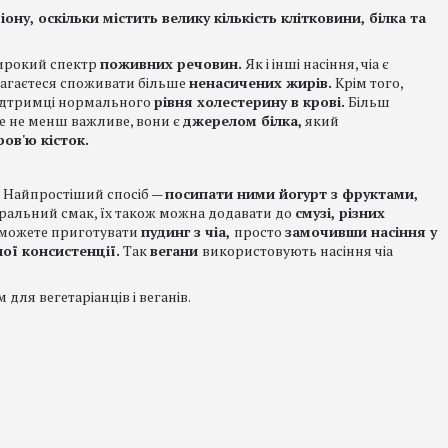
ну, оскільки містить велику кількість клітковини, білка та
широкий спектр
поживних речовин.
Як і інші насіння, чіа є
магаєтеся споживати більше
ненасичених жирів.
Крім того,
підтримці нормального
рівня холестерину в крові.
Більш
ле не менш важливе, вони є
джерелом білка,
який
ров'ю кісток.
. Найпростіший спосіб —
посипати ними йогурт з фруктами,
ральний смак, їх також можна додавати до
смузі, різних
ж можете приготувати
пудинг з чіа,
просто
замочивши насіння у
ої консистенції.
Так
вегани
використовують насіння чіа
ля вегетаріанців і веганів.