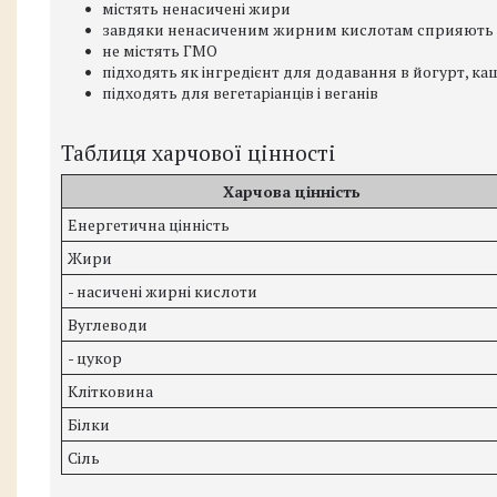
містять ненасичені жири
завдяки ненасиченим жирним кислотам сприяють п
не містять ГМО
підходять як інгредієнт для додавання в йогурт, каші
підходять для вегетаріанців і веганів
Таблиця харчової цінності
Харчова цінність
Енергетична цінність
Жири
- насичені жирні кислоти
Вуглеводи
- цукор
Клітковина
Білки
Сіль