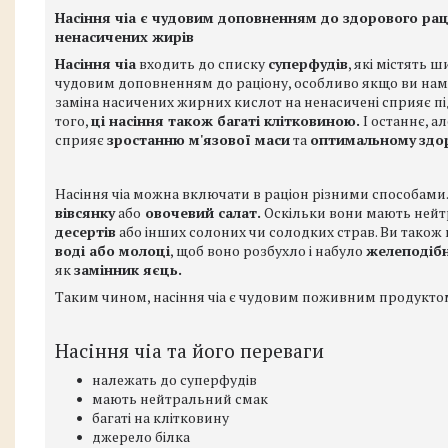
Насіння чіа є чудовим доповненням до здорового раціо
ненасичених жирів
Насіння чіа
входить до списку
суперфудів
, які містять 
чудовим доповненням до раціону, особливо якщо ви на
заміна насичених жирних кислот на ненасичені сприяє 
того,
ці насіння також багаті клітковиною.
І останнє, а
сприяє
зростанню м'язової маси
та
оптимальному
здо
Насіння чіа можна включати в раціон різними способами
вівсянку
або
овочевий салат.
Оскільки вони мають нейт
десертів
або інших солоних чи солодких страв. Ви тако
воді або молоці
, щоб воно розбухло і набуло
желеподібн
як
замінник яєць.
Таким чином, насіння чіа є чудовим поживним продуктом д
Насіння чіа та його переваги
належать до суперфудів
мають нейтральний смак
багаті на клітковину
джерело білка