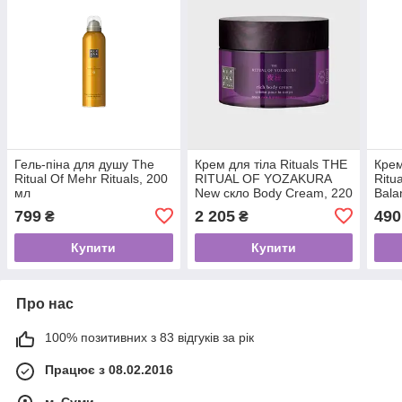
Гель-піна для душу The
Крем для тіла Rituals THE
Крем
Ritual Of Mehr Rituals, 200
RITUAL OF YOZAKURA
Ritu
мл
New скло Body Cream, 220
Bala
мл
мл
799
2 205
490
₴
₴
Купити
Купити
Про нас
100% позитивних з 83 відгуків за рік
Працює з 08.02.2016
м. Суми