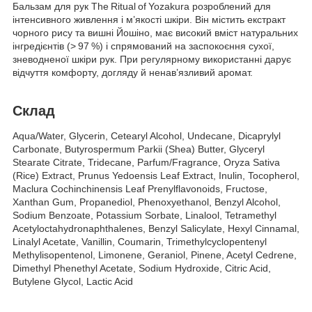
Бальзам для рук The Ritual of Yozakura розроблений для
інтенсивного живлення і м’якості шкіри. Він містить екстракт
чорного рису та вишні Йошіно, має високий вміст натуральних
інгредієнтів (> 97 %) і спрямований на заспокоєння сухої,
зневодненої шкіри рук. При регулярному використанні дарує
відчуття комфорту, догляду й ненав’язливий аромат.
Склад
Aqua/Water, Glycerin, Cetearyl Alcohol, Undecane, Dicaprylyl
Carbonate, Butyrospermum Parkii (Shea) Butter, Glyceryl
Stearate Citrate, Tridecane, Parfum/Fragrance, Oryza Sativa
(Rice) Extract, Prunus Yedoensis Leaf Extract, Inulin, Tocopherol,
Maclura Cochinchinensis Leaf Prenylflavonoids, Fructose,
Xanthan Gum, Propanediol, Phenoxyethanol, Benzyl Alcohol,
Sodium Benzoate, Potassium Sorbate, Linalool, Tetramethyl
Acetyloctahydronaphthalenes, Benzyl Salicylate, Hexyl Cinnamal,
Linalyl Acetate, Vanillin, Coumarin, Trimethylcyclopentenyl
Methylisopentenol, Limonene, Geraniol, Pinene, Acetyl Cedrene,
Dimethyl Phenethyl Acetate, Sodium Hydroxide, Citric Acid,
Butylene Glycol, Lactic Acid