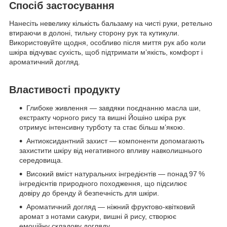
Спосіб застосування
Нанесіть невелику кількість бальзаму на чисті руки, ретельно
втираючи в долоні, тильну сторону рук та кутикули.
Використовуйте щодня, особливо після миття рук або коли
шкіра відчуває сухість, щоб підтримати м’якість, комфорт і
ароматичний догляд.
Властивості продукту
Глибоке живлення — завдяки поєднанню масла ши,
екстракту чорного рису та вишні Йошіно шкіра рук
отримує інтенсивну турботу та стає більш м’якою.
Антиоксидантний захист — компоненти допомагають
захистити шкіру від негативного впливу навколишнього
середовища.
Високий вміст натуральних інгредієнтів — понад 97 %
інгредієнтів природного походження, що підсилює
довіру до бренду й безпечність для шкіри.
Ароматичний догляд — ніжний фруктово‑квітковий
аромат з нотами сакури, вишні й рису, створює
емоційну складову догляду.