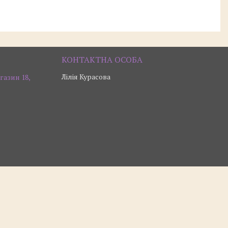
Лілія Курасова
газин 18,