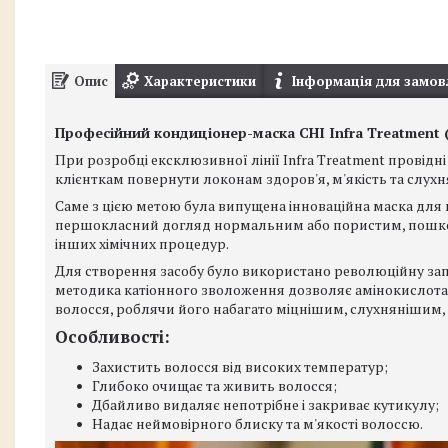
Опис
Характеристики
Інформація для замов
Професійний кондиціонер-маска CHI Infra Treatment (
При розробці ексклюзивної лінії Infra Treatment провідн
клієнткам повернути локонам здоров'я, м'якість та слухн
Саме з цією метою була випущена інноваційна маска для
першокласний догляд нормальним або пористим, пошкод
інших хімічних процедур.
Для створення засобу було використано революційну запат
методика катіонного зволоження дозволяє амінокислот
волосся, роблячи його набагато міцнішим, слухнянішим,
Особливості:
Захистить волосся від високих температур;
Глибоко очищає та живить волосся;
Дбайливо видаляє непотрібне і закриває кутикулу;
Надає неймовірного блиску та м'якості волоссю.