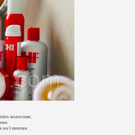
іліть волоссям;
ини;
 на 5 хвилин.