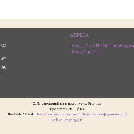
3-33
Суми, ТРЦ АТРІУМ 2 поверх, ма
Суми, Україна
2-82
0-80
р
Сайт створений на маркетплейсі
Prom.ua
Продавець на Bigl.ua
ЛАМБРЕ-СУМИ |
Поскаржитися на контент
|
Політика конфіденційності
Select Language
▼