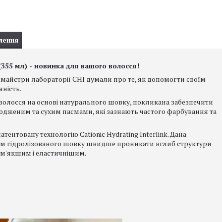
лення
355 мл) - новинка для вашого волосся!
і майстри лабораторії CHI думали про те, як допомогти своїм
яність.
 волосся на основі натурального шовку, покликана забезпечити
женим та сухим пасмами, які зазнають частого фарбування та
ентовану технологію Cationic Hydrating Interlink. Дана
ам гідролізованого шовку швидше проникати вглиб структури
 м'якшим і еластичнішим.