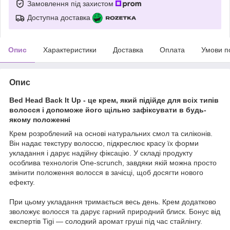
Замовлення під захистом
Доступна доставка
Опис
Характеристики
Доставка
Оплата
Умови п
Опис
Bed Head Back It Up - це крем, який підійде для всіх типів
волосся і допоможе його щільно зафіксувати в будь-
якому положенні
Крем розроблений на основі натуральних смол та силіконів.
Він надає текстуру волоссю, підкреслює красу їх форми
укладання і дарує надійну фіксацію. У складі продукту
особлива технологія One-scrunch, завдяки якій можна просто
змінити положення волосся в зачісці, щоб досягти нового
ефекту.
При цьому укладання тримається весь день. Крем додатково
зволожує волосся та дарує гарний природний блиск. Бонус від
експертів Tigi — солодкий аромат груші під час стайлінгу.