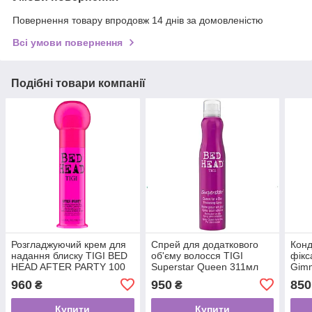
Повернення товару впродовж 14 днів за домовленістю
Всі умови повернення
Подібні товари компанії
Розгладжуючий крем для
Спрей для додаткового
Конд
надання блиску TIGI BED
об'єму волосся TIGI
фікс
HEAD AFTER PARTY 100
Superstar Queen 311мл
Gimm
мл
400
960
950
850
₴
₴
Купити
Купити