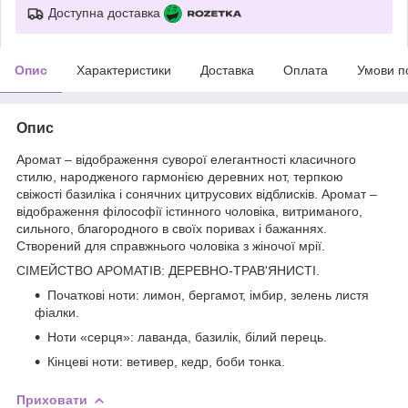
Доступна доставка
Опис
Характеристики
Доставка
Оплата
Умови п
Опис
Аромат – відображення суворої елегантності класичного
стилю, народженого гармонією деревних нот, терпкою
свіжості базиліка і сонячних цитрусових відблисків. Аромат –
відображення філософії істинного чоловіка, витриманого,
сильного, благородного в своїх поривах і бажаннях.
Створений для справжнього чоловіка з жіночої мрії.
СІМЕЙСТВО АРОМАТІВ: ДЕРЕВНО-ТРАВ'ЯНИСТІ.
Початкові ноти: лимон, бергамот, імбир, зелень листя
фіалки.
Ноти «серця»: лаванда, базилік, білий перець.
Кінцеві ноти: ветивер, кедр, боби тонка.
Приховати