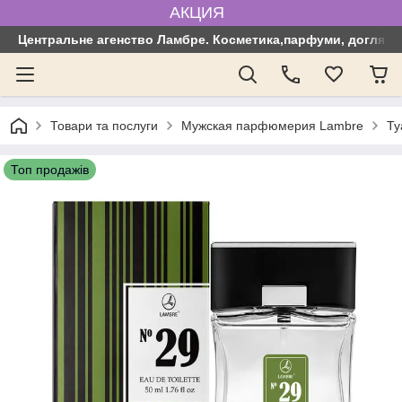
АКЦИЯ
Центральне агенство Ламбре. Косметика,парфуми, догляд з
Товари та послуги
Мужская парфюмерия Lambre
Ту
Топ продажів