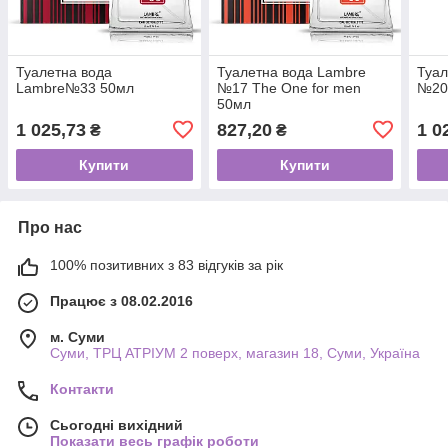
Туалетна вода
Туалетна вода Lambre
Туал
Lambre№33 50мл
№17 The One for men
№20
50мл
1 025,73
827,20
1 0
₴
₴
Купити
Купити
Про нас
100% позитивних з 83 відгуків за рік
Працює з 08.02.2016
м. Суми
Суми, ТРЦ АТРІУМ 2 поверх, магазин 18, Суми, Україна
Контакти
Сьогодні вихідний
Показати весь графік роботи