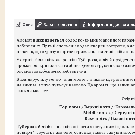
Опис
Характеристики
Інформація для замов
Аромат
відкривається
солодко-димним акордом карамелі
небезпечну. Гіркий апельсин додає іскорки гостроти, а че
початок, що одразу огортає і тримає на відстані - ніби во
У
серці
- біла квіткова розкіш. Тубероза, лілія й орхіде
аромат розкривається глибше, демонструючи свою жіночні
оксамитова, безпечно небезпечна.
База
дарує тілу тепло - олія моної з її ніжним, тропічним
не зникає, а тихо пульсує навколо. Це аромат, що залишає с
завжди має все.
Східні
Top notes / Верхні ноти /:
Карамель,
Middle notes / Середні н
Base notes / Базові ноти
Тубероза й лілія
— це квіткові ноти з потужним індольн
повітря”: звучать насичено, солодко, навіть задушливо, 