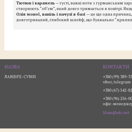
Тютюн і карамель
— густі, важкі ноти з гурманським ха
створюють “об’єм”, який довго тримається в повітрі. Якщо
Олія моної, ваніль і пачулі в базі
— це ще одна причина
довготривалий, глибокий шлейф, що буквально “прилипа
ЛАМБРЕ-СУМИ
+380 (99) 389-3
viber, telegram
+380 (67) 542-8
+380 (96) 256-0
офіс-менедже
lilam@ukr.net