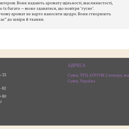
рактером. Вони надають аромату щільності, маслянистості,
 їх багато — може здаватися, що повітря "гусне".
, чому аромат не варто наносити щедро. Вони створюють
є” до шкіри й тканин.
3-33
Суми, ТРЦ АТРІУМ 2 поверх, ма
Суми, Україна
2-82
0-80
р