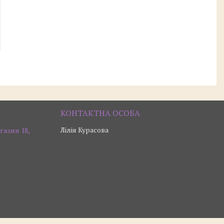
Лілія Курасова
газин 18,