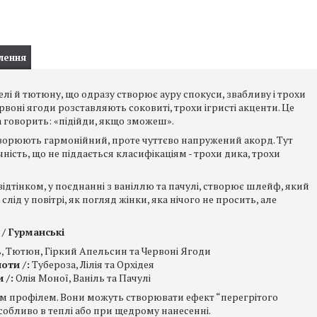
лення
 й тютюну, що одразу створює ауру спокуси, звабливу і трохи
рвоні ягоди розставляють соковиті, трохи ігристі акценти. Це
на говорить: «підійди, якщо зможеш».
я створюють гармонійний, проте чуттєво напружений акорд. Тут
сть, що не піддається класифікаціям - трохи дика, трохи
 відтінком, у поєднанні з ваніллю та пачулі, створює шлейф, який
лід у повітрі, як погляд жінки, яка нічого не просить, але
 / Гурманські
 Тютюн, Гіркий Апельсин та Червоні Ягоди
оти /:
Тубероза, Лілія та Орхідея
 /:
Олія Моної, Ваніль та Пачулі
им профілем. Вони можуть створювати ефект “перегрітого
особливо в теплі або при щедрому нанесенні.