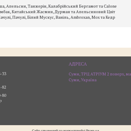
а, Апельсин, Танжерін, Калабрійський Бергамот та Calone
амбак, Китайський Жасмин, Дурман та Апельсиновий Цвіт
чулі, Пачулі, Білий Мускус, Ваніль, Ambroxan, Мох та Кедр
3-33
Суми, ТРЦ АТРІУМ 2 поверх, ма
Суми, Україна
2-82
0-80
р
Сайт створений на маркетплейсі
Prom.ua