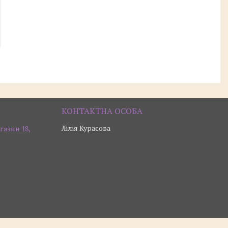
Лілія Курасова
газин 18,