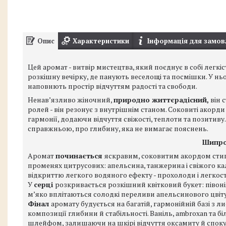
Опис
Характеристики
Інформація для замов
Цей аромат - витвір мистецтва, який поєднує в собі легкіст
розкішну вечірку, де панують веселощі та посмішки. У ньому
наповнють простір відчуттям радості та свободи.
Ненав’язливо жіночний,
природно життєрадісний,
він 
ролей - він резонує з внутрішнім станом. Соковиті акорди 
гармонії, додаючи відчуття свіжості, теплоти та позитив
справжньою, про глибину, яка не вимагає пояснень.
Шипров
Аромат
починається
яскравим, соковитим акордом стигл
променях цитрусових: апельсина, танжерина і свіжого кал
відкриттю легкого водяного ефекту - прохолоди і легкост
У
серці
розкривається розкішний квітковий букет: півон
м’яко вплітаються солодкі переливи апельсинового цвіту
Фінал
аромату будується на багатій, гармонійній базі з ли
композиції глибини й стабільності. Ваніль, ambroxan та 
шлейфом, залишаючи на шкірі відчуття оксамиту й споку