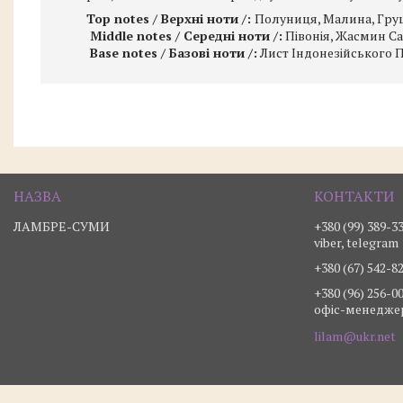
Top notes / Верхні ноти /:
Полуниця, Малина, Груш
Middle notes / Середні ноти /:
Півонія, Жасмин С
Base notes / Базові ноти /:
Лист Індонезійського Па
ЛАМБРЕ-СУМИ
+380 (99) 389-3
viber, telegram
+380 (67) 542-8
+380 (96) 256-0
офіс-менедже
lilam@ukr.net