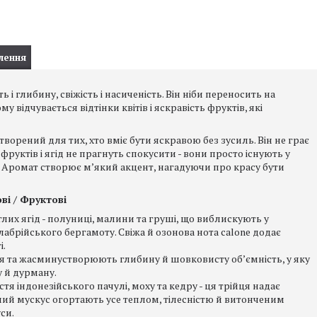
лення
ь і глибину, свіжість і насиченість. Він ніби переносить на
 відчувається відтінки квітів і яскравість фруктів, які
створений для тих, хто вміє бути яскравою без зусиль. Він не грає
фруктів і ягід не прагнуть спокусити - вони просто існують у
у. Аромат створює м’який акцент, нагадуючи про красу бути
і / Фруктові
их ягід - полуниці, малини та груші, що виблискують у
абрійського бергамоту. Свіжа й озонова нота calone додає
і.
ія та жасминустворюють глибину й шовковисту об’ємність, у яку
 й дурману.
стя індонезійського пачулі, моху та кедру - ця трійця надає
білий мускус огортають усе теплом, тілесністю й витонченим
си.