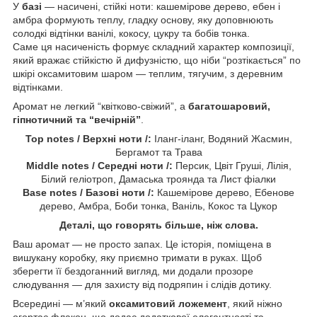
У
базі
— насичені, стійкі ноти: кашемірове дерево, ебен і
амбра формують теплу, гладку основу, яку доповнюють
солодкі відтінки ванілі, кокосу, цукру та бобів тонка.
Саме ця насиченість формує складний характер композиції,
який вражає стійкістю й дифузністю, що ніби “розтікається” по
шкірі оксамитовим шаром — теплим, тягучим, з деревним
відтінками.
Аромат не легкий “квітково-свіжий”, а
багатошаровий,
гіпнотичний та “вечірній”
.
Top notes / Верхні ноти /:
Іланг-іланг, Водяний Жасмин,
Бергамот та Трава
Middle notes / Середні ноти /:
Персик, Цвіт Груші, Лілія,
Білий геліотроп, Дамаська троянда та Лист фіалки
Base notes / Базові ноти /:
Кашемірове дерево, Ебенове
дерево, Амбра, Боби тонка, Ваніль, Кокос та Цукор
Деталі, що говорять більше, ніж слова.
Ваш аромат — не просто запах. Це історія, поміщена в
вишукану коробку, яку приємно тримати в руках. Щоб
зберегти її бездоганний вигляд, ми додали прозоре
слюдування — для захисту від подряпин і слідів дотику.
Всередині — м’який
оксамитовий ложемент
, який ніжно
огортає флакон, що додає додаткової елегантності та