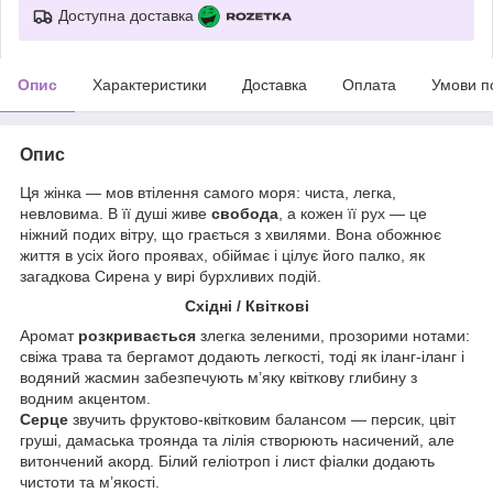
Доступна доставка
Опис
Характеристики
Доставка
Оплата
Умови п
Опис
Ця жінка — мов втілення самого моря: чиста, легка,
невловима. В її душі живе
свобода
, а кожен її рух — це
ніжний подих вітру, що грається з хвилями. Вона обожнює
життя в усіх його проявах, обіймає і цілує його палко, як
загадкова Сирена у вирі бурхливих подій.
Східні / Квіткові
Аромат
розкривається
злегка зеленими, прозорими нотами:
свіжа трава та бергамот додають легкості, тоді як іланг-іланг і
водяний жасмин забезпечують м’яку квіткову глибину з
водним акцентом.
Серце
звучить фруктово-квітковим балансом — персик, цвіт
груші, дамаська троянда та лілія створюють насичений, але
витончений акорд. Білий геліотроп і лист фіалки додають
чистоти та м’якості.