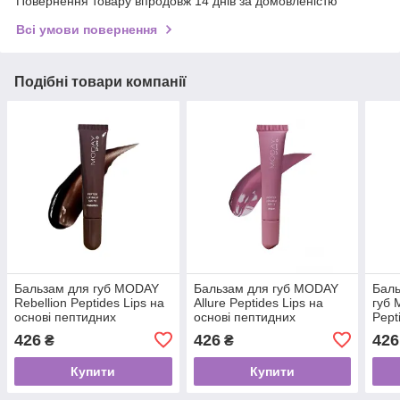
Повернення товару впродовж 14 днів за домовленістю
Всі умови повернення
Подібні товари компанії
Бальзам для губ MODAY
Бальзам для губ MODAY
Баль
Rebellion Peptides Lips на
Allure Peptides Lips на
губ 
основі пептидних
основі пептидних
Pept
комплексів Maxi-Lip та
комплексів Maxi-Lip та
пепт
426
426
426
₴
₴
VOLUFORM 10 мл
VOLUFORM 10 мл
Maxi
спік
Купити
Купити