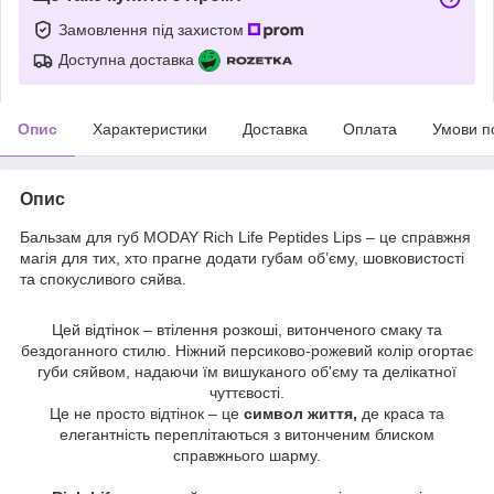
Замовлення під захистом
Доступна доставка
Опис
Характеристики
Доставка
Оплата
Умови п
Опис
Бальзам для губ MODAY Rich Life Peptides Lips – це справжня
магія для тих, хто прагне додати губам об’єму, шовковистості
та спокусливого сяйва.
Цей відтінок – втілення розкоші, витонченого смаку та
бездоганного стилю. Ніжний персиково-рожевий колір огортає
губи сяйвом, надаючи їм вишуканого об'єму та делікатної
чуттєвості.
Це не просто відтінок – це
символ життя,
де краса та
елегантність переплітаються з витонченим блиском
справжнього шарму.