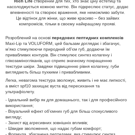
Rich Life
створений для тих, хто знає ціну естетиці та
насолоджується кожною миттю. Він підкреслює статус, додає
впевненості та створює враження, яке неможливо забути.
Це відтінок для жінки, що живе красиво – без зайвих
компромісів, тільки в своєму найкращому прояві.
Розроблений на основі
передових пептидних комплексів
Maxi-Lip та VOLUFORM, цей бальзам доглядає і збагачує,
м'яко стимулюючи природний об'єм губ, додаючи їм
привабливих контурів. Він стимулює синтез колагену і
глікозаміногліканів, що сприяє значному покращенню
текстури шкіри. Завдяки підвищенню рівня колагену, губи
виглядають більш пухкими і привабливими.
Легка, невагома текстура зволожує, живить і не має липкості,
а вміст spf10 захищає вуста від пересихання та
ультрафіолету.
- Ідеальний вибір як для домашнього, так і для професійного
використання;
- Візуальний ефект об’ємних губ для більш спокусливого
вигляду;
- Захист від агресивних зовнішніх впливів;
- Швидке зволоження, що надає губам комфорт;
- Формула, збагачена пептидами, яка стимулює синтез