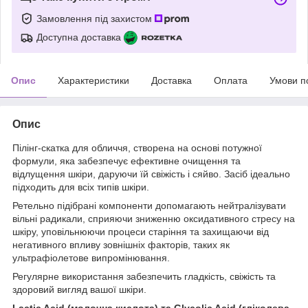
Замовлення під захистом
Доступна доставка
Опис
Характеристики
Доставка
Оплата
Умови п
Опис
Пілінг-скатка для обличчя, створена на основі потужної
формули, яка забезпечує ефективне очищення та
відлущення шкіри, даруючи їй свіжість і сяйво. Засіб ідеально
підходить для всіх типів шкіри.
Ретельно підібрані компоненти допомагають нейтралізувати
вільні радикали, сприяючи зниженню оксидативного стресу на
шкіру, уповільнюючи процеси старіння та захищаючи від
негативного впливу зовнішніх факторів, таких як
ультрафіолетове випромінювання.
Регулярне використання забезпечить гладкість, свіжість та
здоровий вигляд вашої шкіри.
Lactic Acid (молочна кислота) та Glycolic Acid (гліколева