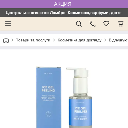
АКЦИЯ
Центральне агенство Ламбре. Косметика,парфуми, догляд з
Товари та послуги
Косметика для догляду
Відлущуюч