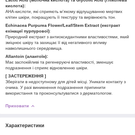
кислота):
АНА-кислоти, які сприяють м'якому відлущуванню мертвих
клітин шкіри, покращують її текстуру та вирівнюють тон.
Echinacea Purpurea Flower/Leaf/Stem Extract (екстракт
ехінацеї пурпурової)
:
Природний екстракт з антиоксидантними властивостями, який
зміцнює шкіру та захищає її від негативного впливу
навколишнього середовища.
Allantoin (алантоїн):
Має заспокійливі та регенеруючі властивості, зменшує
подразнення і сприяє відновленню шкіри.
[ ЗАСТЕРЕЖЕННЯ ]
Зберігати в недоступному для дітей місці. Уникати контакту з
очима. У разі виникнення подразнення припинити
використання та проконсультуватися з дерматологом.
Приховати
Характеристики