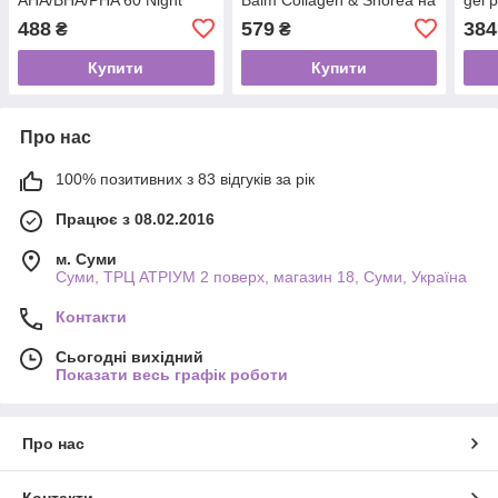
ACID PEELING pads на
основі колагену та
кисл
488
579
384
₴
₴
основі комплексу
органічних вершків шорої
органічних кислот 60 шт
100 мл
Купити
Купити
Про нас
100% позитивних з 83 відгуків за рік
Працює з 08.02.2016
м. Суми
Суми, ТРЦ АТРІУМ 2 поверх, магазин 18, Суми, Україна
Контакти
Сьогодні вихідний
Показати весь графік роботи
Про нас
Контакти