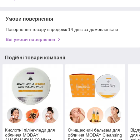
Умови повернення
Повернення товару впродовж 14 днів за домовленістю
Всі умови повернення
Подібні товари компанії
Кислотні пілінг-педи для
Очищаючий бальзам для
Відл
обличчя MODAY
обличчя MODAY Cleansing
для 
AHA/BHA/PHA 60 Night
Balm Collagen & Shorea на
gel 