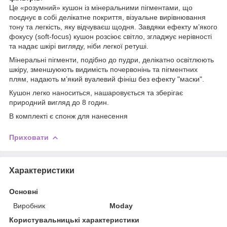
Це «розумний» кушон із мінеральними пігментами, що
поєднує в собі делікатне покриття, візуальне вирівнювання
тону та легкість, яку відчуваєш щодня. Завдяки ефекту м’якого
фокусу (soft-focus) кушон розсіює світло, згладжує нерівності
та надає шкірі вигляду, ніби легкої ретуші.
Мінеральні пігменти, подібно до пудри, делікатно освітлюють
шкіру, зменшуюють видимість почервонінь та пігментних
плям, надають м’який вуалевий фініш без ефекту "маски".
Кушон легко наноситься, нашаровується та зберігає
природний вигляд до 8 годин.
В комплекті є спонж для нанесення
Приховати
Характеристики
Основні
Виробник
Moday
Користувальницькі характеристики