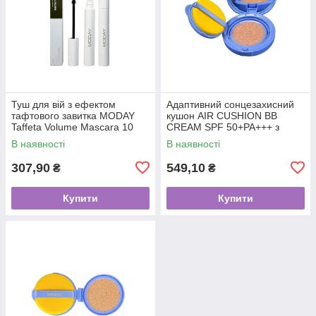
Туш для вій з ефектом
Адаптивний сонцезахисний
тафтового завитка MODAY
кушон AIR CUSHION BB
Taffeta Volume Mascara 10
CREAM SPF 50+PA+++ з
грам
ніацинамідом та пантенолом
В наявності
В наявності
15 грам
307,90
549,10
₴
₴
Купити
Купити