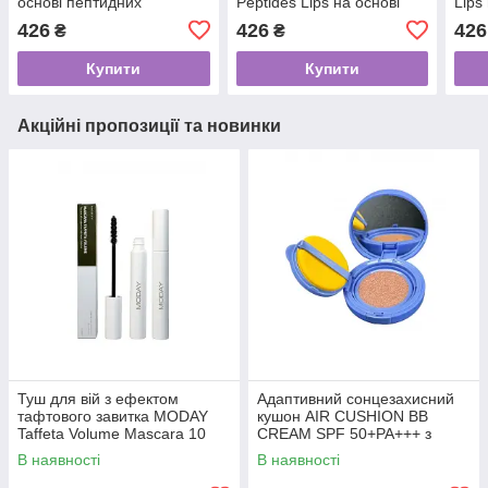
основі пептидних
Peptides Lips на основі
Lips
комплексів Maxi-Lip та
пептидних комплексів
комп
426
426
426
₴
₴
VOLUFORM 10 мл
Maxi-Lip та VOLUFORM та
VOL
спікул 10 мл
Купити
Купити
Акційні пропозиції та новинки
Туш для вій з ефектом
Адаптивний сонцезахисний
тафтового завитка MODAY
кушон AIR CUSHION BB
Taffeta Volume Mascara 10
CREAM SPF 50+PA+++ з
грам
ніацинамідом та пантенолом
В наявності
В наявності
15 грам