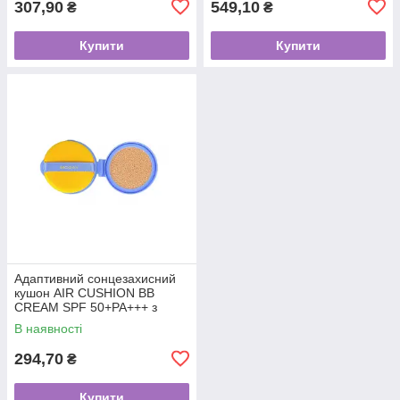
307,90
549,10
₴
₴
Купити
Купити
Адаптивний сонцезахисний
кушон AIR CUSHION BB
CREAM SPF 50+PA+++ з
ніацинамідом та пантенолом
В наявності
15 грам (Змінний блок)
294,70
₴
Купити