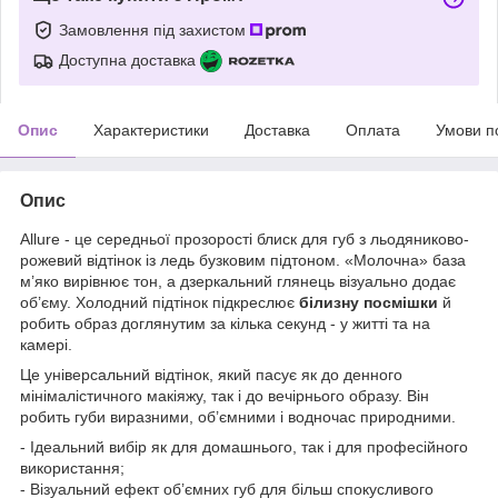
Замовлення під захистом
Доступна доставка
Опис
Характеристики
Доставка
Оплата
Умови п
Опис
Allure - це середньої прозорості блиск для губ з льодяниково-
рожевий відтінок із ледь бузковим підтоном. «Молочна» база
м’яко вирівнює тон, а дзеркальний глянець візуально додає
об’єму. Холодний підтінок підкреслює
білизну посмішки
й
робить образ доглянутим за кілька секунд - у житті та на
камері.
Це універсальний відтінок, який пасує як до денного
мінімалістичного макіяжу, так і до вечірнього образу. Він
робить губи виразними, об’ємними і водночас природними.
- Ідеальний вибір як для домашнього, так і для професійного
використання;
- Візуальний ефект об’ємних губ для більш спокусливого