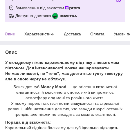
Замовлення під захистом
Доступна доставка
Опис
Характеристики
Доставка
Оплата
Умови п
Опис
У складному ніжно-карамельному відтінку з невагомим
підтоном. Для інтенсивності можна нашаровувати.
Не має липкості, не "тече", має достатньо густу текстуру,
але в свою чергу не обтяжує.
Блиск для губ
Money Mood
— це втілення витонченої
елегантності й класичного стилю, який випромінює
атмосферу олд мані та розкішного життя.
У ньому переплітаються нотки вишуканості та стриманої
розкоші, ніби натхнення для тих, хто завжди в курсі останніх
трендів, але ніколи не виходить за межі елегантності.
Порада від візажиста
:
Карамельний відтінок бальзаму для губ ідеально підходить