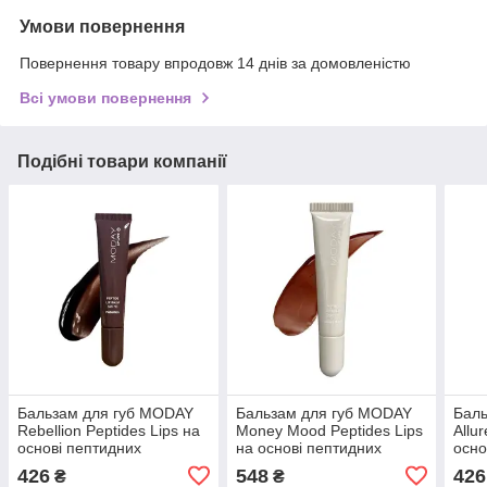
Умови повернення
Повернення товару впродовж 14 днів за домовленістю
Всі умови повернення
Подібні товари компанії
Бальзам для губ MODAY
Бальзам для губ MODAY
Бал
Rebellion Peptides Lips на
Money Mood Peptides Lips
Allu
основі пептидних
на основі пептидних
осно
комплексів Maxi-Lip та
комплексів Maxi-Lip та
комп
426
548
426
₴
₴
VOLUFORM 10 мл
VOLUFORM 10 мл
VOL