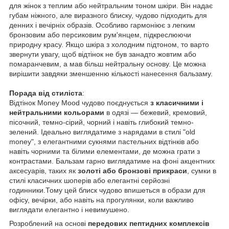
для жінок з теплим або нейтральним тоном шкіри. Він надає
губам ніжного, але виразного блиску, чудово підходить для
денних і вечірніх образів. Особливо гармоніює з легким
бронзовим або персиковим рум'янцем, підкреслюючи
природну красу. Якщо шкіра з холодним підтоном, то варто
звернути увагу, щоб відтінок не був занадто жовтим або
помаранчевим, а мав більш нейтральну основу. Це можна
вирішити завдяки зменшенню кількості нанесення бальзаму.
Порада від стиліста
:
Відтінок Money Mood чудово поєднується
з класичними і
нейтральними кольорами
в одязі — бежевий, кремовий,
пісочний, темно-сірий, чорний і навіть глибокий темно-
зелений. Ідеально виглядатиме з нарядами в стилі "old
money", з елегантними сукнями пастельних відтінків або
навіть чорними та білими елементами, де можна грати з
контрастами. Бальзам гарно виглядатиме на фоні акцентних
аксесуарів, таких як
золоті або бронзові прикраси
, сумки в
стилі класичних шоперів або елегантні серйозні
годинники.Тому цей блиск чудово впишеться в образи для
офісу, вечірки, або навіть на прогулянки, коли важливо
виглядати елегантно і невимушено.
Розроблений на основі
передових пептидних комплексів