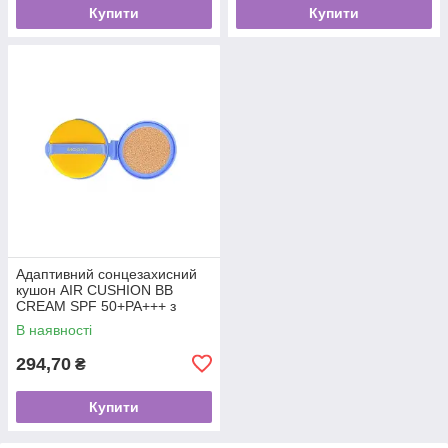
Купити
Купити
Адаптивний сонцезахисний
кушон AIR CUSHION BB
CREAM SPF 50+PA+++ з
ніацинамідом та пантенолом
В наявності
15 грам (Змінний блок)
294,70
₴
Купити