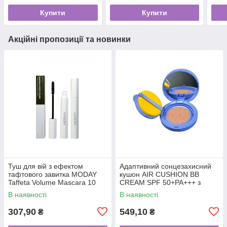
Купити
Купити
Акційні пропозиції та новинки
Туш для вій з ефектом
Адаптивний сонцезахисний
тафтового завитка MODAY
кушон AIR CUSHION BB
Taffeta Volume Mascara 10
CREAM SPF 50+PA+++ з
грам
ніацинамідом та пантенолом
В наявності
В наявності
15 грам
307,90
549,10
₴
₴