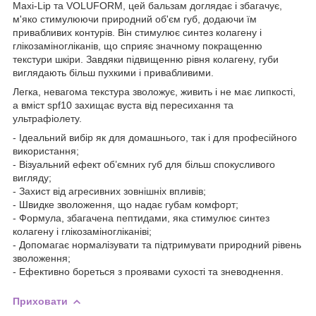
Maxi-Lip та VOLUFORM, цей бальзам доглядає і збагачує,
м'яко стимулюючи природний об'єм губ, додаючи їм
привабливих контурів. Він стимулює синтез колагену і
глікозаміногліканів, що сприяє значному покращенню
текстури шкіри. Завдяки підвищенню рівня колагену, губи
виглядають більш пухкими і привабливими.
Легка, невагома текстура зволожує, живить і не має липкості,
а вміст spf10 захищає вуста від пересихання та
ультрафіолету.
- Ідеальний вибір як для домашнього, так і для професійного
використання;
- Візуальний ефект об’ємних губ для більш спокусливого
вигляду;
- Захист від агресивних зовнішніх впливів;
- Швидке зволоження, що надає губам комфорт;
- Формула, збагачена пептидами, яка стимулює синтез
колагену і глікозаміногліканіві;
- Допомагає нормалізувати та підтримувати природний рівень
зволоження;
- Ефективно бореться з проявами сухості та зневоднення.
Приховати