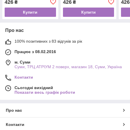
426
426
426
₴
₴
VOLUFORM 10 мл
VOLUFORM 10 мл
Maxi
спік
Купити
Купити
Про нас
100% позитивних з 83 відгуків за рік
Працює з 08.02.2016
м. Суми
Суми, ТРЦ АТРІУМ 2 поверх, магазин 18, Суми, Україна
Контакти
Сьогодні вихідний
Показати весь графік роботи
Про нас
Контакти