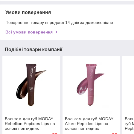
Умови повернення
Повернення товару впродовж 14 днів за домовленістю
Всі умови повернення
Подібні товари компанії
Бальзам для губ MODAY
Бальзам для губ MODAY
Баль
Rebellion Peptides Lips на
Allure Peptides Lips на
губ 
основі пептидних
основі пептидних
Pept
комплексів Maxi-Lip та
комплексів Maxi-Lip та
пепт