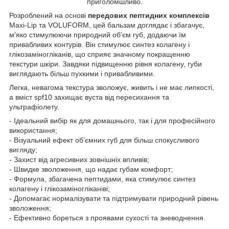
приголомшливо.
Розроблений на основі
передових пептидних комплексів
Maxi-Lip та VOLUFORM, цей бальзам доглядає і збагачує,
м'яко стимулюючи природний об'єм губ, додаючи їм
привабливих контурів. Він стимулює синтез колагену і
глікозаміногліканів, що сприяє значному покращенню
текстури шкіри. Завдяки підвищенню рівня колагену, губи
виглядають більш пухкими і привабливими.
Легка, невагома текстура зволожує, живить і не має липкості,
а вміст spf10 захищає вуста від пересихання та
ультрафіолету.
- Ідеальний вибір як для домашнього, так і для професійного
використання;
- Візуальний ефект об’ємних губ для більш спокусливого
вигляду;
- Захист від агресивних зовнішніх впливів;
- Швидке зволоження, що надає губам комфорт;
- Формула, збагачена пептидами, яка стимулює синтез
колагену і глікозаміногліканіві;
- Допомагає нормалізувати та підтримувати природний рівень
зволоження;
- Ефективно бореться з проявами сухості та зневоднення.