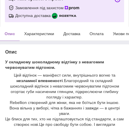
Замовлення під захистом
Доступна доставка
Опис
Характеристики
Доставка
Оплата
Умови п
Опис
У складному шоколадному відтінку з невагомим
червонуватим підтоном.
Цей відтінок — маніфест сили, внутрішнього вогню та
незламної впевненості
.Благородний та складний
шоколадний відтінок з невагомим червонуватим підтоном
огортає губи насиченим глянцем, підкреслюючи глибину
погляду і характер.
Rebellion створений для жінки, яка не боїться бути іншою.
Вона вільна у виборі, чітка в бажаннях і завжди — в центрі
уваги.
Це блиск для тих, хто не підлаштовується під стандарти, а сам
створює нові.Це про свободу бути собою. І виглядати