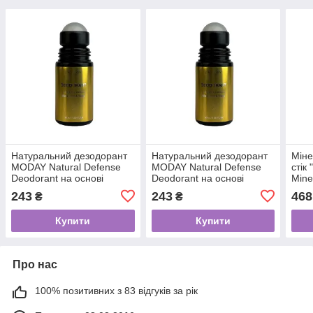
Натуральний дезодорант
Натуральний дезодорант
Міне
MODAY Natural Defense
MODAY Natural Defense
стік
Deodorant на основі
Deodorant на основі
Mine
квасців та пантенолу 50
квасців та пантенолу 50
осно
243
243
468
₴
₴
мл
мл
Купити
Купити
Про нас
100% позитивних з 83 відгуків за рік