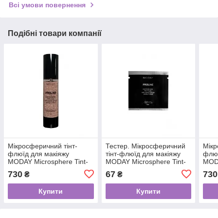
Всі умови повернення
Подібні товари компанії
Мікросферичний тінт-
Тестер. Мікросферичний
Мікр
флюїд для макіяжу
тінт-флюїд для макіяжу
флюї
MODAY Microsphere Tint-
MODAY Microsphere Tint-
MODA
fluid на основі аргініну та
fluid на основі аргініну та
fluid
730
67
730
₴
₴
екстракту гіркого
екстракту гіркого
екст
апельсину № 034,
апельсину №
апел
Купити
Купити