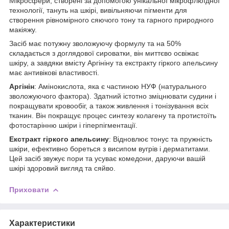
Мікросфери, створені за допомогою унікальної мікрофлюїдної
технології, тануть на шкірі, вивільняючи пігменти для
створення рівномірного сяючого тону та гарного природного
макіяжу.
Засіб має потужну зволожуючу формулу та на 50%
складається з доглядової сироватки, він миттєво освіжає
шкіру, а завдяки вмісту Аргініну та екстракту гіркого апельсину
має антивікові властивості.
Аргінін
: Амінокислота, яка є частиною НУФ (натурального
зволожуючого фактора). Здатний істотно зміцнювати судини і
покращувати кровообіг, а також живлення і тонізування всіх
тканин. Він покращує процес синтезу колагену та протистоїть
фотостарінню шкіри і гіперпігментації.
Екстракт гіркого апельсину
: Відновлює тонус та пружність
шкіри, ефективно бореться з висипом вугрів і дерматитами.
Цей засіб звужує пори та усуває комедони, даруючи вашій
шкірі здоровий вигляд та сяйво.
Приховати
Характеристики