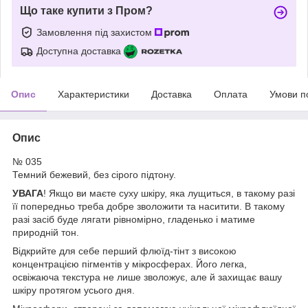
Що таке купити з Пром?
Замовлення під захистом
Доступна доставка
Опис
Характеристики
Доставка
Оплата
Умови п
Опис
№ 035
Темний бежевий, без сірого підтону.
УВАГА
! Якщо ви маєте суху шкіру, яка лущиться, в такому разі
її попередньо треба добре зволожити та наситити. В такому
разі засіб буде лягати рівномірно, гладенько і матиме
природній тон.
Відкрийте для себе перший флюїд-тінт з високою
концентрацією пігментів у мікросферах. Його легка,
освіжаюча текстура не лише зволожує, але й захищає вашу
шкіру протягом усього дня.