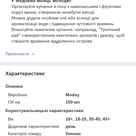
Медовий місяць молодят:
Організуйте купання в пінці з шампанським і фруктами
поруч ванни, створюючи незабутні емоції.
Можна додати особливі олії або есенції для
ароматизації води і підвищення чуттєвості вражень.
Влаштуйте тематичне купання, наприклад, "Тропічний
рай" з використанням екзотичних ароматів і декору, щоб
створити враження віддаленого острова.
Приховати
Характеристики
Основні
Виробник
Moday
Об`єм
150 мл
Користувальницькі характеристики
Вік
10+, 18-25, 35-45, 45+
Додаткові характеристики
день
Категорія товару
Унісекс