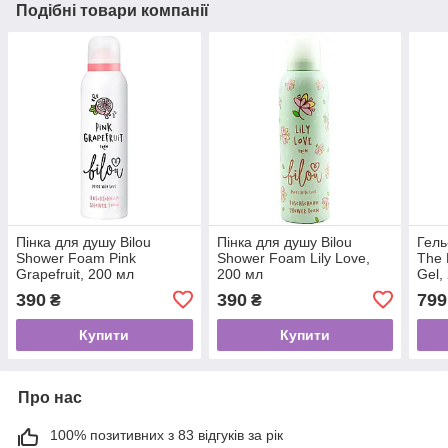
Подібні товари компанії
Пінка для душу Bilou
Пінка для душу Bilou
Гель
Shower Foam Pink
Shower Foam Lily Love,
The 
Grapefruit, 200 мл
200 мл
Gel,
390
390
799
₴
₴
Купити
Купити
Про нас
100% позитивних з 83 відгуків за рік