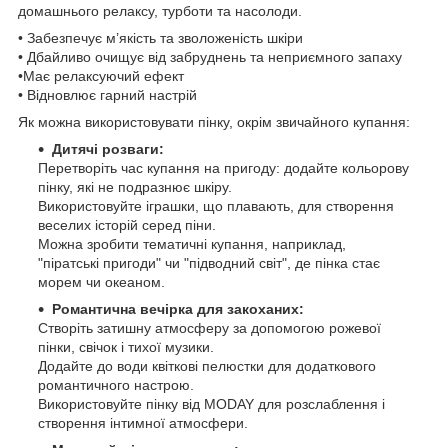
домашнього релаксу, турботи та насолоди.
• Забезпечує м’якість та зволоженість шкіри
• Дбайливо очищує від забруднень та неприємного запаху
•Має релаксуючий ефект
• Відновлює гарний настрій
Як можна використовувати пінку, окрім звичайного купання:
Дитячі розваги:
Перетворіть час купання на пригоду: додайте кольорову
пінку, які не подразнює шкіру.
Використовуйте іграшки, що плавають, для створення
веселих історій серед піни.
Можна зробити тематичні купання, наприклад,
"піратські пригоди" чи "підводний світ", де пінка стає
морем чи океаном.
Романтична вечірка для закоханих:
Створіть затишну атмосферу за допомогою рожевої
пінки, свічок і тихої музики.
Додайте до води квіткові пелюстки для додаткового
романтичного настрою.
Використовуйте пінку від MODAY для розслаблення і
створення інтимної атмосфери.