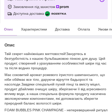
Замовлення під захистом
Доступна доставка
Опис
Характеристики
Доставка
Оплата
Умови п
Опис
Твій секрет найніжніших миттєвостей!Зануртесь в
безтурботність з нашою бульбашковою пінкою для душу. Цей
продукт, створений з урахуванням особливостей шкіри під час
та після водних процедур.
Має соковитий аромат рожевого ігристого шампанського, що
ніби обіймає все тіло, даруючи відчуття бадьорості та
насолоди.Завдяки спеціальній пухкій пінці та вмісту міцел,
продукт дбайливо очищує шкіру, зберігаючи її від агресивного
впливу води, а наша спеціальна формула продукту насичена
зволожуючими компонентами, які допомагають зберегти
природний баланс вологості шкіри.
FOAM BUBBLES PINK CHAMPAGNE - неперевершений ритуал