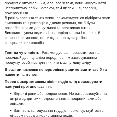
продукт є оптимальним, але, все ж таки, вони можуть мати
несприятливі побічні ефекти, такі як печіння, свербіж,
почервоніння.
В разі виявлення таких явищ, рекомендується підібрати педи
з меншою концентрацією діючих речовин, які б були
розроблені саме для чутливої та реактивної шкіри.
Використовуючи педи в літній період та при інтенсивній
сонячній активності, не виходьте на вулицю без
сонцезахисних засобів.
Тест на чутливість:
Рекомендується провести тест на
невеликій ділянці шкіри перед повним застосуванням
продукту, особливо для тих, хто має чутливу шкіру.
В разі виникнення почервоніння радимо змити засіб та
нанести пантенол.
Перед використанням пілінг-педів слід враховувати
наступні протипоказання:
Відкриті рани або подразнення: Не використовуйте на
шкірі з відкритими подразненнями, подряпинами або
опіками.
Вагітність та годування груддю: проконсультуйтеся з
лікарем перед використанням педів.