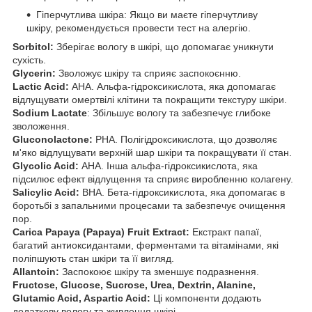
Гіперчутлива шкіра: Якщо ви маєте гіперчутливу
шкіру, рекомендується провести тест на алергію.
Sorbitol:
Зберігає вологу в шкірі, що допомагає уникнути
сухість.
Glycerin:
Зволожує шкіру та сприяє заспокоєнню.
Lactic Acid:
АНА. Альфа-гідроксикислота, яка допомагає
відлущувати омертвілі клітини та покращити текстуру шкіри.
Sodium Lactate
: Збільшує вологу та забезпечує глибоке
зволоження.
Gluconolactone:
PHA. Полігідроксикислота, що дозволяє
м'яко відлущувати верхній шар шкіри та покращувати її стан.
Glycolic Acid:
АНА. Інша альфа-гідроксикислота, яка
підсилює ефект відлущення та сприяє виробленню колагену.
Salicylic Acid:
BHA. Бета-гідроксикислота, яка допомагає в
боротьбі з запальними процесами та забезпечує очищення
пор.
Carica Papaya (Papaya) Fruit Extract:
Екстракт папаї,
багатий антиоксидантами, ферментами та вітамінами, які
поліпшують стан шкіри та її вигляд.
Allantoin:
Заспокоює шкіру та зменшує подразнення.
Fructose, Glucose, Sucrose, Urea, Dextrin, Alanine,
Glutamic Acid, Aspartic Acid:
Ці компоненти додають
додаткову вологу та живлення шкірі.