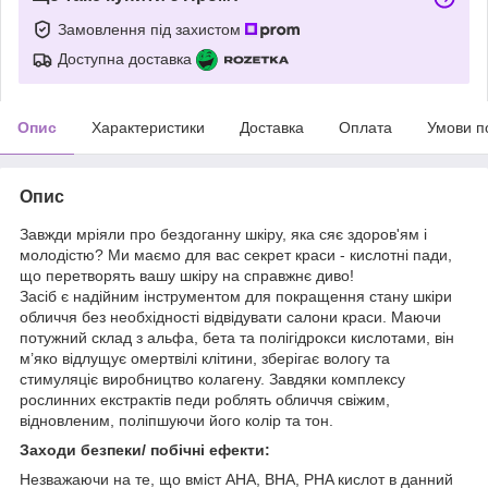
Замовлення під захистом
Доступна доставка
Опис
Характеристики
Доставка
Оплата
Умови п
Опис
Завжди мріяли про бездоганну шкіру, яка сяє здоров'ям і
молодістю? Ми маємо для вас секрет краси - кислотні пади,
що перетворять вашу шкіру на справжнє диво!
Засіб є надійним інструментом для покращення стану шкіри
обличчя без необхідності відвідувати салони краси. Маючи
потужний склад з альфа, бета та полігідрокси кислотами, він
м’яко відлущує омертвілі клітини, зберігає вологу та
стимуляціє виробництво колагену. Завдяки комплексу
рослинних екстрактів педи роблять обличчя свіжим,
відновленим, поліпшуючи його колір та тон.
Заходи безпеки/ побічні ефекти:
Незважаючи на те, що вміст АНА, BHA, PHA кислот в данний