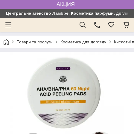
АКЦИЯ
Центральне агенство Ламбре. Косметика,парфуми, догляд з
Товари та послуги
Косметика для догляду
Кислотні 