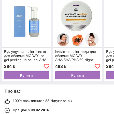
Відлущуюча пілінг-скатка
Кислотні пілінг-педи для
Відл
для обличчя MODAY Ice
обличчя MODAY
для 
gel peeling на основі AHA
AHA/BHA/PHA 60 Night
gel 
кислот та ментолу 100 мл
ACID PEELING pads на
кисл
384
488
384
₴
₴
основі комплексу
органічних кислот 60 шт
Купити
Купити
Про нас
100% позитивних з 83 відгуків за рік
Працює з 08.02.2016