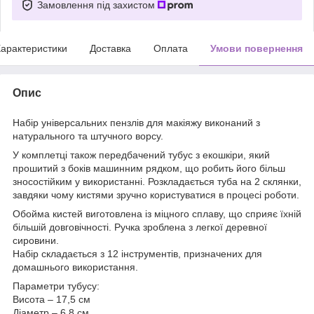
Замовлення під захистом
арактеристики
Доставка
Оплата
Умови повернення
Опис
Набір універсальних пензлів для макіяжу виконаний з
натурального та штучного ворсу.
У комплетці також передбачений тубус з екошкіри, який
прошитий з боків машинним рядком, що робить його більш
зносостійким у використанні. Розкладається туба на 2 склянки,
завдяки чому кистями зручно користуватися в процесі роботи.
Обойма кистей виготовлена ​​із міцного сплаву, що сприяє їхній
більшій довговічності. Ручка зроблена з легкої деревної
сировини.
Набір складається з 12 інструментів, призначених для
домашнього використання.
Параметри тубусу:
Висота – 17,5 см
Діаметр – 6,8 см