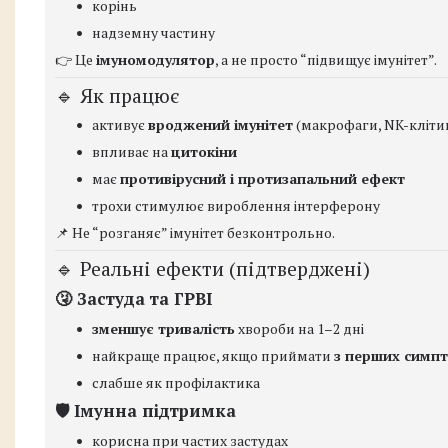
корінь
надземну частину
👉 Це
імуномодулятор
, а не просто “підвищує імунітет”.
🔹 Як працює
активує
вроджений імунітет
(макрофаги, NK-кліти
впливає на
цитокіни
має
противірусний і протизапальний ефект
трохи стимулює вироблення інтерферону
📌 Не “розганяє” імунітет безконтрольно.
🔹 Реальні ефекти (підтверджені)
🤧 Застуда та ГРВІ
зменшує тривалість
хвороби на 1–2 дні
найкраще працює, якщо приймати
з перших симпт
слабше як профілактика
🛡 Імунна підтримка
корисна при частих застудах