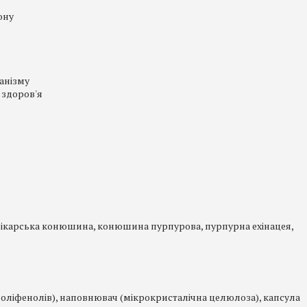
ону
анізму
є здоров'я
лікарська конюшина, конюшина пурпурова, пурпурна ехінацея,
а поліфенолів), наповнювач (мікрокристалічна целюлоза), капсула