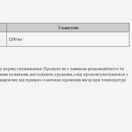
3 капсули
1200 мг
 норму споживання. Продукт не є заміною різноманітного та
тним та жінкам, які годують грудьми, слід проконсультуватися з
хищеному від прямих сонячних променів місці при температурі