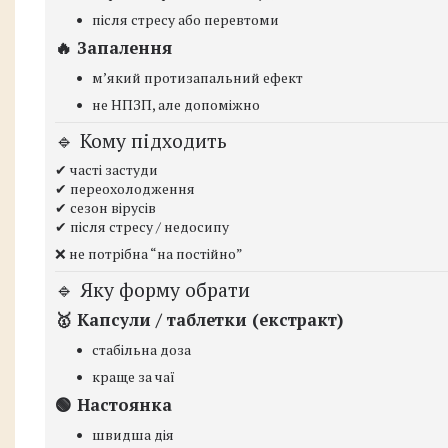
після стресу або перевтоми
🔥 Запалення
мʼякий протизапальний ефект
не НПЗП, але допоміжно
🔹 Кому підходить
✔ часті застуди
✔ переохолодження
✔ сезон вірусів
✔ після стресу / недосипу
❌ не потрібна “на постійно”
🔹 Яку форму обрати
🥇 Капсули / таблетки (екстракт)
стабільна доза
краще за чаї
🟢 Настоянка
швидша дія