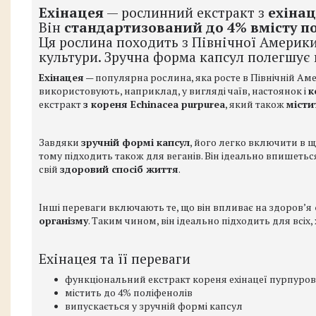
Ехінацея
— рослинний екстракт з
ехінац
Він
стандартизований до 4% вмісту по
Ця рослина походить з Північної Америки
культури. Зручна форма капсул полегшує
Ехінацея
— популярна рослина, яка росте в Північній Аме
використовують, наприклад, у вигляді чаїв, настоянок і
к
екстракт
з кореня Echinacea purpurea
, який також
місти
Завдяки
зручній формі капсул
, його легко включити в 
тому підходить також для веганів. Він ідеально впишеться 
свій
здоровий спосіб життя
.
Інші переваги включають те, що він впливає на здоровʼя
організму
. Таким чином, він ідеально підходить для всіх,
Ехінацея та її переваги
функціональний екстракт кореня ехінацеї пурпуров
містить до 4% поліфенолів
випускається у зручній формі капсул