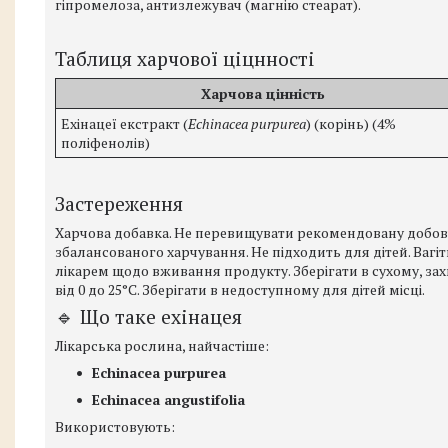
гіпромелоза, антизлежувач (магнію стеарат).
Таблиця харчової ціцнності
Харчова цінність
Ехінацеї екстракт (
Echinacea purpurea
) (корінь) (4%
поліфенолів)
Застереження
Харчова добавка. Не перевищувати рекомендовану добову
збалансованого харчування. Не підходить для дітей. Вагі
лікарем щодо вживання продукту. Зберігати в сухому, за
від 0 до 25°C. Зберігати в недоступному для дітей місці.
🔹 Що таке ехінацея
Лікарська рослина, найчастіше:
Echinacea purpurea
Echinacea angustifolia
Використовують: