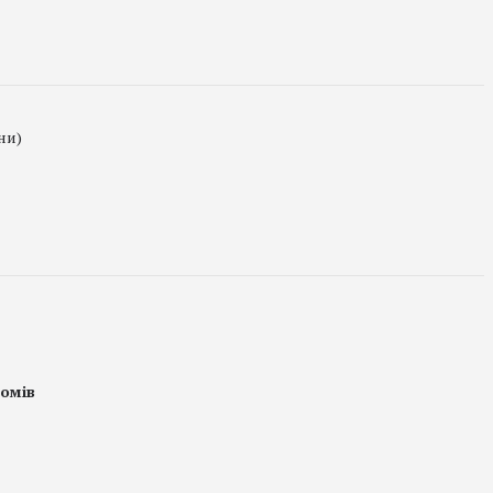
ни)
омів