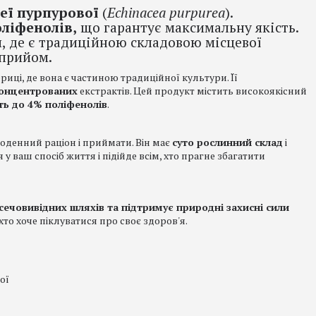
еї
пурпурової
(
Echinacea purpurea
).
ліфенолів,
що гарантує максимальну якість.
, де є традиційною складовою місцевої
 прийом.
риці, де вона є частиною традиційної культури. Її
онцентрованих
екстрактів. Цей продукт містить високоякісний
ть до 4% поліфенолів
.
щоденний раціон і приймати. Він має
суто рослинний склад
і
у ваш спосіб життя і підійде всім, хто прагне збагатити
сечовивідних шляхів та підтримує природні захисні сили
 хто хоче піклуватися про своє здоров'я.
ої