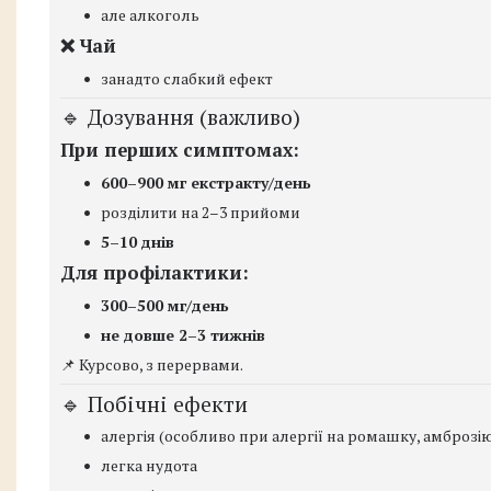
але алкоголь
❌ Чай
занадто слабкий ефект
🔹 Дозування (важливо)
При перших симптомах:
600–900 мг екстракту/день
розділити на 2–3 прийоми
5–10 днів
Для профілактики:
300–500 мг/день
не довше 2–3 тижнів
📌 Курсово, з перервами.
🔹 Побічні ефекти
алергія (особливо при алергії на ромашку, амброзі
легка нудота