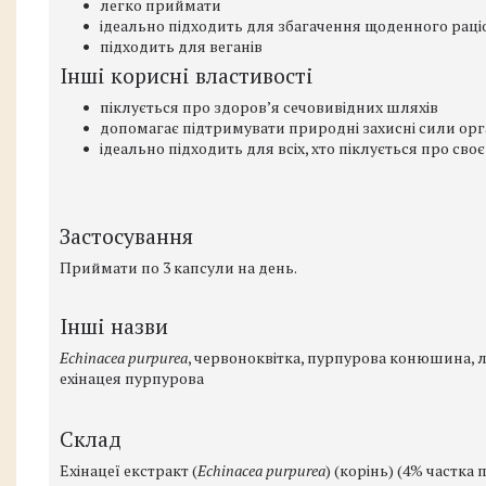
легко приймати
ідеально підходить для збагачення щоденного раці
підходить для веганів
Інші корисні властивості
піклується про здоровʼя сечовивідних шляхів
допомагає підтримувати природні захисні сили орг
ідеально підходить для всіх, хто піклується про сво
Застосування
Приймати по 3 капсули на день.
Інші назви
Echinacea purpurea
, червоноквітка, пурпурова конюшина, 
ехінацея пурпурова
Склад
Ехінацеї екстракт (
Echinacea purpurea
) (корінь) (4% частк