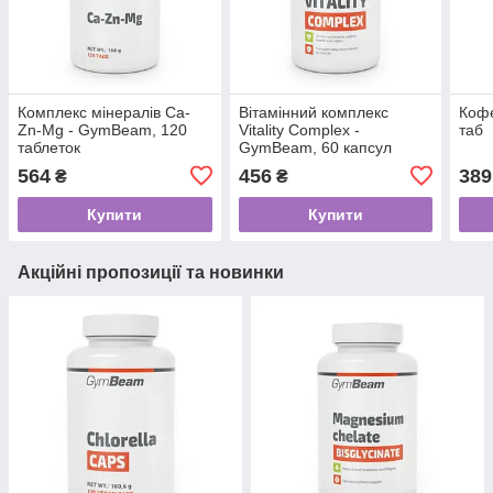
Комплекс мінералів Ca-
Вітамінний комплекс
Кофе
Zn-Mg - GymBeam, 120
Vitality Complex -
таб
таблеток
GymBeam, 60 капсул
564
456
389
₴
₴
Купити
Купити
Акційні пропозиції та новинки