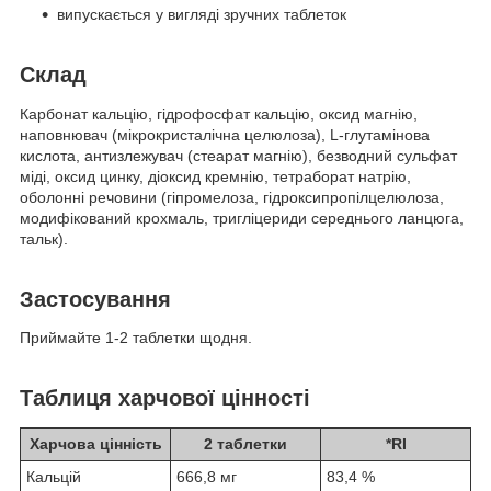
випускається у вигляді зручних таблеток
Склад
Карбонат кальцію, гідрофосфат кальцію, оксид магнію,
наповнювач (мікрокристалічна целюлоза), L-глутамінова
кислота, антизлежувач (стеарат магнію), безводний сульфат
міді, оксид цинку, діоксид кремнію, тетраборат натрію,
оболонні речовини (гіпромелоза, гідроксипропілцелюлоза,
модифікований крохмаль, тригліцериди середнього ланцюга,
тальк).
Застосування
Приймайте 1-2 таблетки щодня.
Таблиця харчової цінності
Харчова цінність
2 таблетки
*RI
Кальцій
666,8 мг
83,4 %