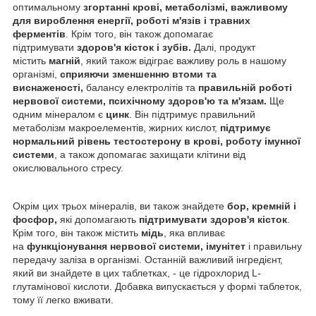
оптимальному
згортанні крові, метаболізмі, важливому
для вироблення енергії, роботі м'язів і травних
ферментів
. Крім того, він також допомагає
підтримувати
здоров'я кісток і зубів.
Далі, продукт
містить
магній
, який також відіграє важливу роль в нашому
організмі,
сприяючи зменшенню втоми та
виснаженості,
балансу електролітів та
правильній роботі
нервової системи, психічному здоров'ю та м'язам.
Ще
одним мінералом є
цинк
. Він підтримує правильний
метаболізм макроелементів, жирних кислот,
підтримує
нормальний рівень тестостерону в крові, роботу імунної
системи
, а також допомагає захищати клітини від
окислювального стресу.
Окрім цих трьох мінералів, ви також знайдете
бор, кремній і
фосфор,
які допомагають
підтримувати здоров'я кісток
.
Крім того, він також містить
мідь
, яка впливає
на
функціонування нервової системи, імунітет
і правильну
передачу заліза в організмі. Останній важливий інгредієнт,
який ви знайдете в цих таблетках, - це гідрохлорид L-
глутамінової кислоти. Добавка випускається у формі таблеток,
тому її легко вживати.