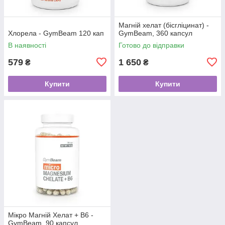
Магній хелат (бісгліцинат) -
Хлорела - GymBeam 120 кап
GymBeam, 360 капсул
В наявності
Готово до відправки
579
1 650
₴
₴
Купити
Купити
Мікро Магній Хелат + В6 -
GymBeam, 90 капсул