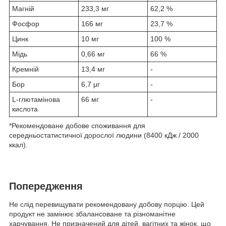
Магній
233,3 мг
62,2 %
Фосфор
166 мг
23,7 %
Цинк
10 мг
100 %
Мідь
0,66 мг
66 %
Кремній
13,4 мг
-
Бор
6,7 μг
-
L-глютамінова
66 мг
-
кислота
*Рекомендоване добове споживання для
середньостатистичної дорослої людини (8400 кДж / 2000
ккал).
Попередження
Не слід перевищувати рекомендовану добову порцію. Цей
продукт не замінює збалансоване та різноманітне
харчування. Не призначений для дітей, вагітних та жінок, що