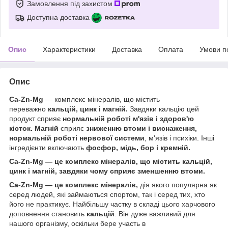
Замовлення під захистом
Доступна доставка
Опис
Характеристики
Доставка
Оплата
Умови п
Опис
Ca-Zn-Mg
— комплекс мінералів, що містить
переважно
кальцій, цинк і магній.
Завдяки кальцію цей
продукт сприяє
нормальній роботі м'язів і здоров'ю
кісток.
Магній
сприяє
зниженню втоми і виснаження,
нормальній роботі нервової системи
, м'язів і психіки. Інші
інгредієнти включають
фосфор, мідь, бор і кремній.
Ca-Zn-Mg — це комплекс мінералів, що містить кальцій,
цинк і магній, завдяки чому сприяє зменшенню втоми.
Ca-Zn-Mg — це комплекс мінералів,
дія якого популярна як
серед людей, які займаються спортом, так і серед тих, хто
його не практикує. Найбільшу частку в складі цього харчового
доповнення становить
кальцій
. Він дуже важливий для
нашого організму, оскільки бере участь в