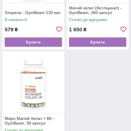
Магній хелат (бісгліцинат) -
Хлорела - GymBeam 120 кап
GymBeam, 360 капсул
В наявності
Готово до відправки
579
1 650
₴
₴
Купити
Купити
Мікро Магній Хелат + В6 -
GymBeam, 90 капсул
Готово до відправки