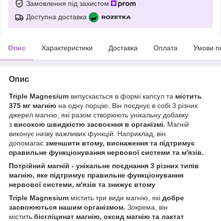
Замовлення під захистом
Доступна доставка
Опис
Характеристики
Доставка
Оплата
Умови п
Опис
Triple Magnesium
випускається в формі капсул та
містить
375 мг магнію
на одну порцію. Він поєднує в собі 3 різних
джерел магнію, які разом створюють унікальну добавку
з
високою швидкістю засвоєння в організмі.
Магній
виконує низку важливих функцій. Наприклад, він
допомагає
зменшити втому, виснаження та підтримує
правильне функціонування нервової системи та м'язів.
Потрійний магній - унікальне поєднання 3 різних типів
магнію, яке підтримує правильне функціонування
нервової системи, м'язів та знижує втому
Triple Magnesium
містить три види магнію, які
добре
засвоюються нашим організмом.
Зокрема, він
містить
бісгліцинат магнію, оксид магнію та лактат