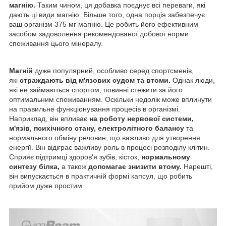
магнію.
Таким чином, ця добавка поєднує всі переваги, які
дають ці види магнію. Більше того, одна порція забезпечує
ваш організм 375 мг магнію. Це робить його ефективним
засобом задоволення рекомендованої добової норми
споживання цього мінералу.
Магній
дуже популярний, особливо серед спортсменів,
які
страждають від м'язових судом та втоми.
Однак люди,
які не займаються спортом, повинні стежити за його
оптимальним споживанням. Оскільки недолік може вплинути
на правильне функціонування процесів в організмі.
Наприклад, він впливає
на роботу нервової системи,
м'язів, психічного стану, електролітного балансу
та
нормального обміну речовин, що важливо для утворення
енергії. Він відіграє важливу роль в процесі розподілу клітин.
Сприяє підтримці здоров'я зубів, кісток,
нормальному
синтезу білка,
а також
допомагає знизити втому.
Нарешті,
він випускається в практичній формі капсул, що робить
прийом дуже простим.