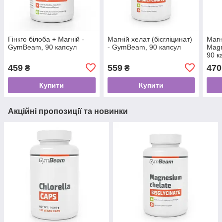
Гінкго білоба + Магній -
Магній хелат (бісгліцинат)
Магн
GymBeam, 90 капсул
- GymBeam, 90 капсул
Mag
90 к
459
559
470
₴
₴
Купити
Купити
Акційні пропозиції та новинки