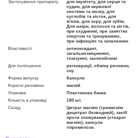
Застосування препарату
для імунітету, для серця та
судин, для нервової
системи та мозку, для
суглобів та кісток, для
м'язів, для зору, для зубів,
Для шкіри, волосся та нігтів,
при схудненні, при заняттях
спортом та тренуваннях,
при інфекціях та запаленнях
Властивості
антиоксидант,
загальнозміцнюючі,
тонізуючі, заспокійливі
Для поліпшення
регенерації, обміну речовин,
сну
Форма випуску
Капсули
Корисні речовини
магній
Упаковка
Пластикова банка
Кількість в упаковці
180 шт.
Склад
Цитрат магнію (тримагнію
дицитрат безводний), засіб
проти злежування (стеарат
магнію), капсула
гіпромелози.