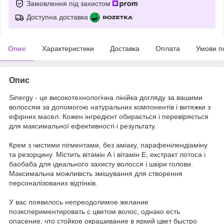
Замовлення під захистом
Доступна доставка
Опис
Характеристики
Доставка
Оплата
Умови п
Опис
Sinergy - це високотехнологічна лінійка догляду за вашими
волоссям за допомогою натуральних компонентів і витяжки з
ефірних масел. Кожен інгредієнт обирається і перевіряється
для максимальної ефективності і результату.
Крем з чистими пігментами, без аміаку, парафенілендіаміну
та резорцину. Містить вітамін А і вітамін Е, екстракт лотоса і
баобаба для ідеального захисту волосся і шкіри голови.
Максимальна можливість змішування для створення
персоналізованих відтінків.
У вас появилось непреодолимое желание
поэкспериментировать с цветом волос, однако есть
опасение, что стойкое окрашивание в яркий цвет быстро