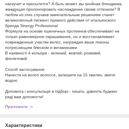
наскучит и пресытится? А быть может, вы знойная блондинка,
жаждущая пролонгировать наслаждение своим оттенком? В
любом из этих случаев замечательным решением станет
великолепный пигмент прямого действия от итальянского
бренда Sinergy Professional
Формула на основе пшеничных протеинов обеспечивает не
только равномерное окрашивание, но и восстанавливает
поврежденные участки волос, награждая ваши локоны
потрясающим блеском и витаминами.
В наявності 4 кольори - зелений, жовтий, рожевий,
фіолетовий
Спосіб застосування:
Нанести на вологі волосся, залишити на 15 хвилин, змити
водою.
Допомога і консультація в підборі - пишіть, дзвоніть будемо
раді вам допомогти!
Приховати
Характеристики