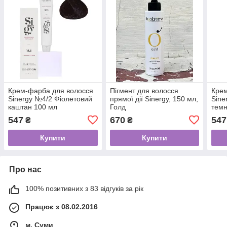
Крем-фарба для волосся
Пігмент для волосся
Крем
Sinergy №4/2 Фіолетовий
прямої дії Sinergy, 150 мл,
Sine
каштан 100 мл
Голд
темн
547
670
547
₴
₴
Купити
Купити
Про нас
100% позитивних з 83 відгуків за рік
Працює з 08.02.2016
м. Суми