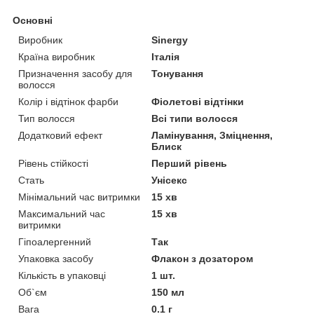
Основні
Виробник
Sinergy
Країна виробник
Італія
Призначення засобу для
Тонування
волосся
Колір і відтінок фарби
Фіолетові відтінки
Тип волосся
Всі типи волосся
Додатковий ефект
Ламінування, Зміцнення,
Блиск
Рівень стійкості
Перший рівень
Стать
Унісекс
Мінімальний час витримки
15 хв
Максимальний час
15 хв
витримки
Гіпоалергенний
Так
Упаковка засобу
Флакон з дозатором
Кількість в упаковці
1 шт.
Об`єм
150 мл
Вага
0.1 г