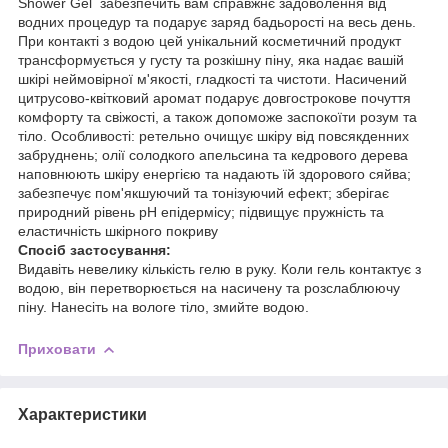
Shower Gel забезпечить вам справжнє задоволення від
водних процедур та подарує заряд бадьорості на весь день.
При контакті з водою цей унікальний косметичний продукт
трансформується у густу та розкішну піну, яка надає вашій
шкірі неймовірної м'якості, гладкості та чистоти. Насичений
цитрусово-квітковий аромат подарує довгострокове почуття
комфорту та свіжості, а також допоможе заспокоїти розум та
тіло. Особливості: ретельно очищує шкіру від повсякденних
забруднень; олії солодкого апельсина та кедрового дерева
наповнюють шкіру енергією та надають їй здорового сяйва;
забезпечує пом'якшуючий та тонізуючий ефект; зберігає
природний рівень pH епідермісу; підвищує пружність та
еластичність шкірного покриву
Спосіб застосування:
Видавіть невелику кількість гелю в руку. Коли гель контактує з
водою, він перетворюється на насичену та розслаблюючу
піну. Нанесіть на вологе тіло, змийте водою.
Приховати
Характеристики