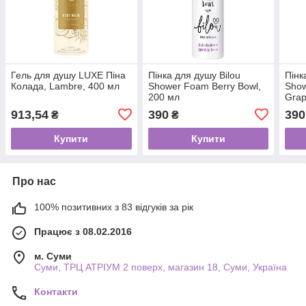
Гель для душу LUXE Піна
Пінка для душу Bilou
Пінк
Колада, Lambre, 400 мл
Shower Foam Berry Bowl,
Show
200 мл
Grap
913,54
390
390
₴
₴
Купити
Купити
Про нас
100% позитивних з 83 відгуків за рік
Працює з 08.02.2016
м. Суми
Суми, ТРЦ АТРІУМ 2 поверх, магазин 18, Суми, Україна
Контакти