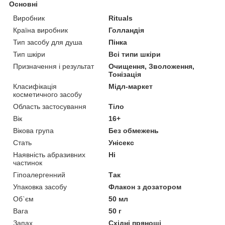
Основні
Виробник
Rituals
Країна виробник
Голландія
Тип засобу для душа
Пінка
Тип шкіри
Всі типи шкіри
Призначення і результат
Очищення, Зволоження,
Тонізація
Класифікація
Мідл-маркет
косметичного засобу
Область застосування
Тіло
Вік
16+
Вікова група
Без обмежень
Стать
Унісекс
Наявність абразивних
Ні
частинок
Гіпоалергенний
Так
Упаковка засобу
Флакон з дозатором
Об`єм
50 мл
Вага
50 г
Запах
Східні прянощі