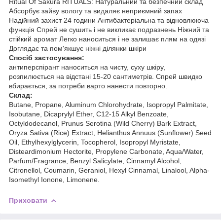
Ritual Of Sakura RITUALS: Натуральний та безпечний склад
Абсорбує зайву вологу та видаляє неприємний запах
Надійний захист 24 години Антибактеріальна та відновлююча
функція Спрей не сушить і не викликає подразнень Ніжний та
стійкий аромат Легко наноситься і не залишає плям на одязі
Доглядає та пом'якшує ніжні ділянки шкіри
Спосіб застосування:
антиперспірант наноситься на чисту, суху шкіру,
розпилюється на відстані 15-20 сантиметрів. Спрей швидко
вбирається, за потреби варто нанести повторно.
Склад:
Butane, Propane, Aluminum Chlorohydrate, Isopropyl Palmitate,
Isobutane, Dicaprylyl Ether, C12-15 Alkyl Benzoate,
Octyldodecanol, Prunus Serotina (Wild Cherry) Bark Extract,
Oryza Sativa (Rice) Extract, Helianthus Annuus (Sunflower) Seed
Oil, Ethylhexylglycerin, Tocopherol, Isopropyl Myristate,
Disteardimonium Hectorite, Propylene Carbonate, Aqua/Water,
Parfum/Fragrance, Benzyl Salicylate, Cinnamyl Alcohol,
Citronellol, Coumarin, Geraniol, Hexyl Cinnamal, Linalool, Alpha-
Isomethyl Ionone, Limonene.
Приховати