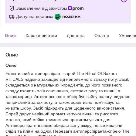
Замовлення під захистом
Доступна доставка
Опис
Характеристики
Доставка
Оплата
Умови п
Опис
Опис
Ефективний антиперспірант-спрей The Ritual Of Sakura
RITUALS надійно захищає від неприємного запаху поту. Засіб
складається з натуральних інгредієнтів, до його поживного
складу входить олія соняшника, екстракт рису та вишні, а
також кориця. Антиперспірант абсорбує зайву вологу, видаляє
неприємний запах поту, а також ефективно пом'якшує та
живить шкіру. Засіб підходить для щоденного використання.
Спрей дарує чарівний аромат квітучої вишні та рисового
молока, який стійко тримається протягом усього дня.
Антиперспірант швидко вбирається у шкіру, не залишаючи
слідів та плям на одязі. Переваги антиперспіранта-спрею The