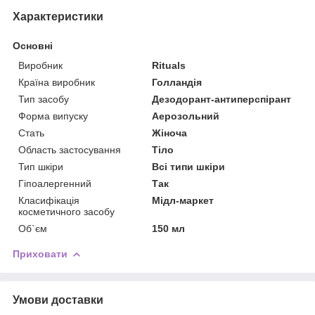
Характеристики
Основні
Виробник
Rituals
Країна виробник
Голландія
Тип засобу
Дезодорант-антиперспірант
Форма випуску
Аерозольний
Стать
Жіноча
Область застосування
Тіло
Тип шкіри
Всі типи шкіри
Гіпоалергенний
Так
Класифікація
Мідл-маркет
косметичного засобу
Об`єм
150 мл
Приховати
Умови доставки