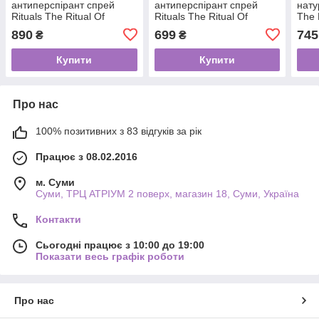
антиперспірант спрей
антиперспірант спрей
нату
Rituals The Ritual Of
Rituals The Ritual Of
The 
Yozakura 24h Anti-
Sakura 24h Anti-perspirant
Ritu
890
699
745
₴
₴
perspirant Spray, 150 мл
Spray, 150 мл
Купити
Купити
Про нас
100% позитивних з 83 відгуків за рік
Працює з 08.02.2016
м. Суми
Суми, ТРЦ АТРІУМ 2 поверх, магазин 18, Суми, Україна
Контакти
Сьогодні працює з 10:00 до 19:00
Показати весь графік роботи
Про нас