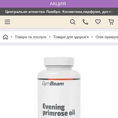
АКЦИЯ
Центральне агенство Ламбре. Косметика,парфуми, догляд з
Товари та послуги
Товари для здоров'я
Олія примули