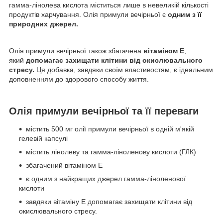
гамма-лінолева кислота міститься лише в невеликій кількості
продуктів харчування. Олія примули вечірньої є
одним з її
природних джерел.
Олія примули вечірньої також збагачена
вітаміном Е
,
який
допомагає захищати клітини від окислювального
стресу.
Ця добавка, завдяки своїм властивостям, є ідеальним
доповненням до здорового способу життя.
Олія примули вечірньої та її переваги
містить 500 мг олії примули вечірньої в одній м'якій
гелевій капсулі
містить лінолеву та гамма-ліноленову кислоти (ГЛК)
збагачений вітаміном Е
є одним з найкращих джерел гамма-ліноленової
кислоти
завдяки вітаміну Е допомагає захищати клітини від
окислювального стресу.