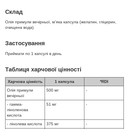
Склад
Олія примули вечірньої, м'яка капсула (желатин, гліцерин,
очищена вода).
Застосування
Приймати по 1 капсулі в день.
Таблиця харчової цінності
Харчова цінність
1 капсула
*RDI
Олія примули
500 мг
-
вечірньої
- гамма-
51 мг
-
ліноленова
кислота
- лінолева кислота
375 мг
-