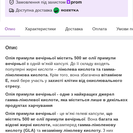
Замовлення під захистом
Доступна доставка
Опис
Характеристики
Доставка
Оплата
Умови п
Опис
Олія примули вечірньої містить 500 мг олії примули
вечірньої
в одній м'якій капсулі. До її складу входять
популярні жирні кислоти –
лінолева кислота та гамма-
ліноленова кислота.
Крім того, вона збагачена
вітаміном
Е,
який бере участь у
захисті клітин від окислювального
стресу.
Олія примули вечірньої - одне з найкращих джерел
гамма-лінолевої кислоти, яка міститься лише в декількох
продуктах харчування
Олія примули вечірньої
- це м'які гелеві капсули,
що
містять 500 мг олії примули вечірньої
. Вона
багата на
відомі жирні кислоти,
насамперед
гамма-ліноленову
кислоту (GLA)
та
незамінну лінолеву кислоту.
З них