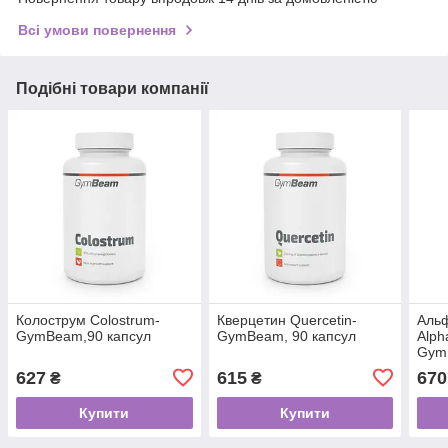
Всі умови повернення
Подібні товари компанії
Колострум Colostrum-
Кверцетин Quercetin-
Альф
GymBeam,90 капсул
GymBeam, 90 капсул
Alpha
Gym
627
615
670
₴
₴
Купити
Купити