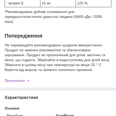
- вітамін E
15 мг
125 %
*Рекомендоване добове споживання для
середньостатистичної дорослої людини (8400 кДж / 2000
ккал).
Попередження
Не перевищуйте рекомендоване щоденне використання.
Продукт не замінює різноманітне та збалансоване
харчування. Продукт не призначений для дітей, вагітних та
жінок, що годують. Зберігайте в недоступному для дітей місці.
Зберігати в сухому місці при температурі не вище 25 ° С.
Берегти від морозу та прямого сонячного проміння.
Приховати
Характеристики
Основні
Виробник
GymBeam