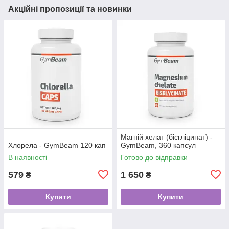
Акційні пропозиції та новинки
Магній хелат (бісгліцинат) -
Хлорела - GymBeam 120 кап
GymBeam, 360 капсул
В наявності
Готово до відправки
579
1 650
₴
₴
Купити
Купити